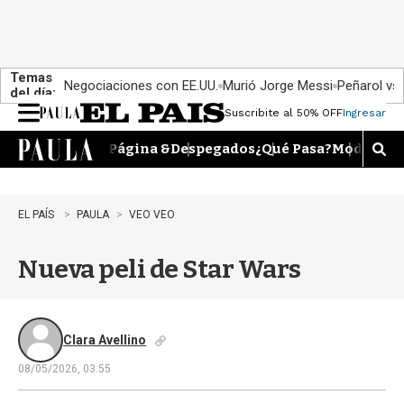
Temas
Negociaciones con EE.UU.
Murió Jorge Messi
Peñarol vs
del día:
Suscribite al 50% OFF
Ingresar
M
e
Página &
Despegados
¿Qué Pasa?
Moda
Dime
n
M
u
o
s
t
EL PAÍS
PAULA
VEO VEO
r
a
Nueva peli de Star Wars
r
b
�
s
q
Clara Avellino
u
08/05/2026, 03:55
e
d