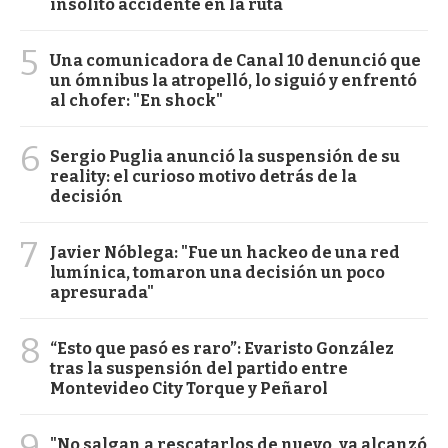
insólito accidente en la ruta
5
Una comunicadora de Canal 10 denunció que
un ómnibus la atropelló, lo siguió y enfrentó
al chofer: "En shock"
6
Sergio Puglia anunció la suspensión de su
reality: el curioso motivo detrás de la
decisión
7
Javier Nóblega: "Fue un hackeo de una red
lumínica, tomaron una decisión un poco
apresurada"
8
“Esto que pasó es raro”: Evaristo González
tras la suspensión del partido entre
Montevideo City Torque y Peñarol
9
"No salgan a rescatarlos de nuevo, ya alcanzó