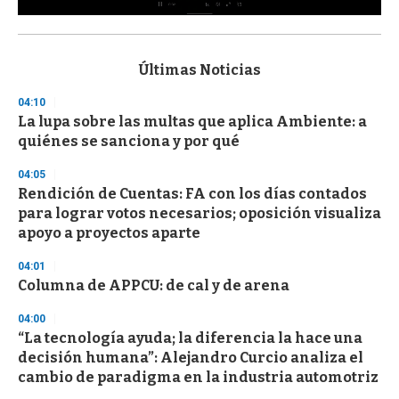
0
s
e
c
Últimas Noticias
o
n
04:10
d
La lupa sobre las multas que aplica Ambiente: a
s
o
quiénes se sanciona y por qué
f
3
04:05
3
s
Rendición de Cuentas: FA con los días contados
e
para lograr votos necesarios; oposición visualiza
c
apoyo a proyectos aparte
o
n
d
04:01
s
Columna de APPCU: de cal y de arena
04:00
“La tecnología ayuda; la diferencia la hace una
decisión humana”: Alejandro Curcio analiza el
cambio de paradigma en la industria automotriz