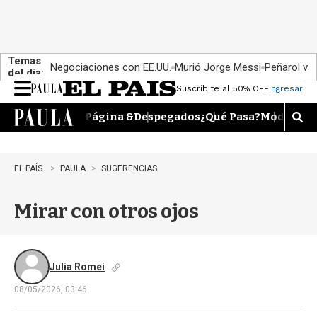
Temas
Negociaciones con EE.UU.
Murió Jorge Messi
Peñarol vs
del día:
Suscribite al 50% OFF
Ingresar
M
e
Página &
Despegados
¿Qué Pasa?
Moda
Dime
n
M
u
o
s
t
EL PAÍS
PAULA
SUGERENCIAS
r
a
Mirar con otros ojos
r
b
�
s
q
Julia Romei
u
08/05/2026, 03:46
e
d