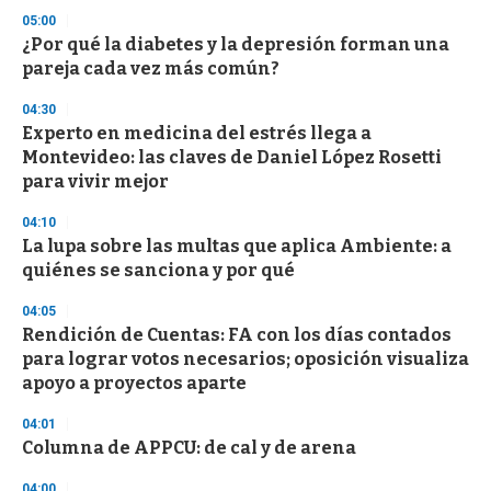
d
05:00
s
¿Por qué la diabetes y la depresión forman una
pareja cada vez más común?
04:30
Experto en medicina del estrés llega a
Montevideo: las claves de Daniel López Rosetti
para vivir mejor
04:10
La lupa sobre las multas que aplica Ambiente: a
quiénes se sanciona y por qué
04:05
Rendición de Cuentas: FA con los días contados
para lograr votos necesarios; oposición visualiza
apoyo a proyectos aparte
04:01
Columna de APPCU: de cal y de arena
04:00