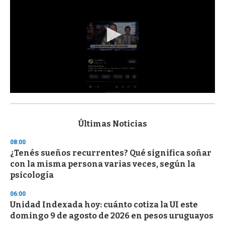
0
s
e
c
Últimas Noticias
o
n
08:00
d
¿Tenés sueños recurrentes? Qué significa soñar
s
o
con la misma persona varias veces, según la
f
psicología
3
3
s
06:00
e
Unidad Indexada hoy: cuánto cotiza la UI este
c
domingo 9 de agosto de 2026 en pesos uruguayos
o
n