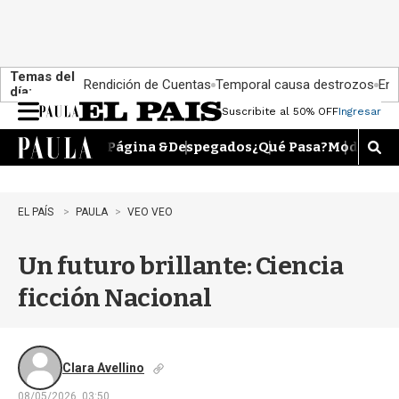
Temas del
Rendición de Cuentas
Temporal causa destrozos
En 
día:
Suscribite al 50% OFF
Ingresar
M
e
Página &
Despegados
¿Qué Pasa?
Moda
Dime
n
M
u
o
s
t
EL PAÍS
PAULA
VEO VEO
r
a
Un futuro brillante: Ciencia
r
b
ficción Nacional
�
s
q
u
e
Clara Avellino
d
08/05/2026, 03:50