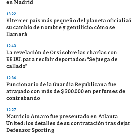
en Madrid
o
n
d
13:22
s
El tercer país más pequeño del planeta oficializó
su cambio de nombre y gentilicio: cómo se
llamará
12:43
La revelación de Orsi sobre las charlas con
EE.UU. para recibir deportados: “Se juega de
callado”
12:34
Funcionario de la Guardia Republicana fue
atrapado con más de $ 300.000 en perfumes de
contrabando
12:27
Mauricio Amaro fue presentado en Atlanta
United: los detalles de su contratación tras dejar
Defensor Sporting