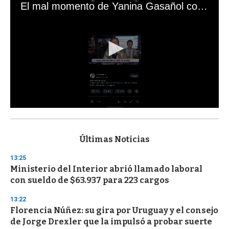
El mal momento de Yanina Gasañol con un hincha argentino en "Subrayado"
0
s
e
c
Últimas Noticias
o
n
13:25
d
Ministerio del Interior abrió llamado laboral
s
o
con sueldo de $63.937 para 223 cargos
f
3
13:22
3
s
Florencia Núñez: su gira por Uruguay y el consejo
e
de Jorge Drexler que la impulsó a probar suerte
c