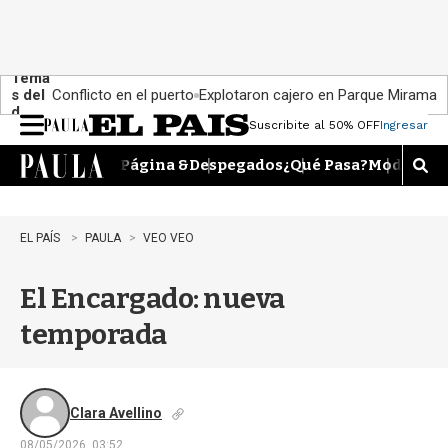
Tema
s del
Conflicto en el puerto
Explotaron cajero en Parque Miramar
día:
Suscribite al 50% OFF
Ingresar
M
e
Página &
Despegados
¿Qué Pasa?
Moda
Dime
n
M
u
o
s
t
EL PAÍS
PAULA
VEO VEO
r
a
El Encargado: nueva
r
b
temporada
�
s
q
u
e
Clara Avellino
d
08/05/2026, 03:52