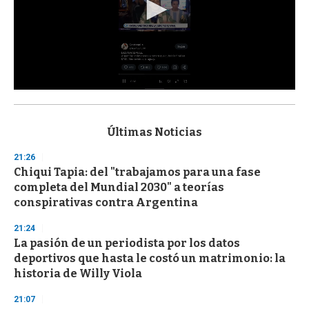
0
s
e
c
Últimas Noticias
o
n
21:26
d
Chiqui Tapia: del "trabajamos para una fase
s
o
completa del Mundial 2030" a teorías
f
conspirativas contra Argentina
3
3
s
21:24
e
La pasión de un periodista por los datos
c
deportivos que hasta le costó un matrimonio: la
o
n
historia de Willy Viola
d
s
21:07