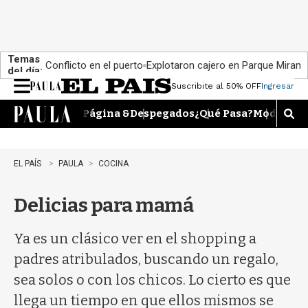
Temas
Conflicto en el puerto
Explotaron cajero en Parque Miram
del día:
Suscribite al 50% OFF
Ingresar
M
e
Página &
Despegados
¿Qué Pasa?
Moda
Dime
n
M
u
o
s
t
EL PAÍS
PAULA
COCINA
r
a
Delicias para mamá
r
b
�
Ya es un clásico ver en el shopping a
s
q
padres atribulados, buscando un regalo,
u
sea solos o con los chicos. Lo cierto es que
e
d
llega un tiempo en que ellos mismos se