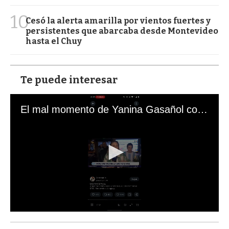
10
Cesó la alerta amarilla por vientos fuertes y
persistentes que abarcaba desde Montevideo
hasta el Chuy
Te puede interesar
El mal momento de Yanina Gasañol con un hincha argentino en "Subrayado"
0
s