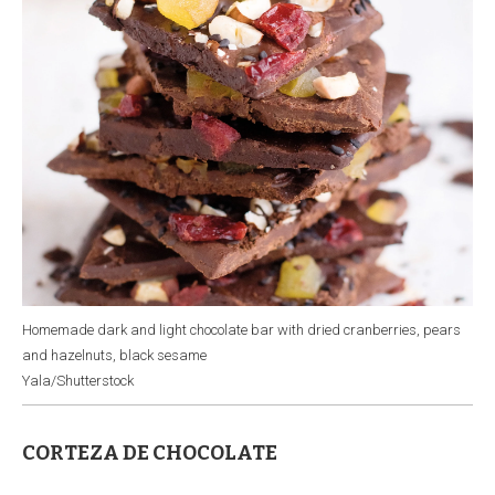
k
p
n
Homemade dark and light chocolate bar with dried cranberries, pears
and hazelnuts, black sesame
Yala/Shutterstock
CORTEZA DE CHOCOLATE