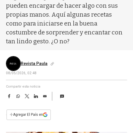
a
pueden encargar de hacer algo con sus
propias manos. Aquí algunas recetas
como para iniciarse en la buena
costumbre de sorprender y encantar con
tan lindo gesto. ¿O no?
Revista Paula
08/05/2026, 02:48
Compartir esta noticia
F
W
T
L
E
a
h
w
i
m
c
a
i
n
a
e
t
t
k
i
+
Agregar El País en
b
s
t
e
l
o
A
e
d
o
p
r
I