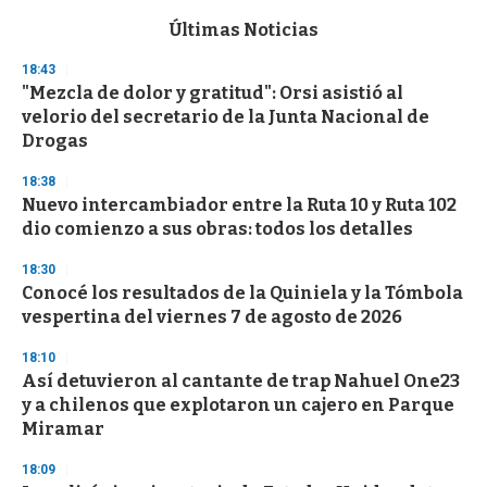
e
c
Últimas Noticias
o
n
18:43
d
"Mezcla de dolor y gratitud": Orsi asistió al
s
o
velorio del secretario de la Junta Nacional de
f
Drogas
3
3
s
18:38
e
Nuevo intercambiador entre la Ruta 10 y Ruta 102
c
dio comienzo a sus obras: todos los detalles
o
n
d
18:30
s
Conocé los resultados de la Quiniela y la Tómbola
vespertina del viernes 7 de agosto de 2026
18:10
Así detuvieron al cantante de trap Nahuel One23
y a chilenos que explotaron un cajero en Parque
Miramar
18:09