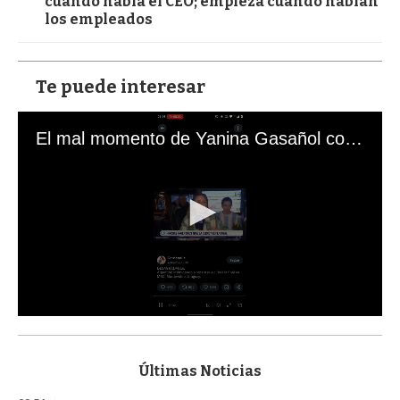
cuando habla el CEO; empieza cuando hablan
los empleados
Te puede interesar
El mal momento de Yanina Gasañol con un hincha argentino en "Subrayado"
0
s
e
c
Últimas Noticias
o
n