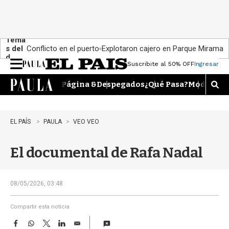
Tema
s del
Conflicto en el puerto
Explotaron cajero en Parque Miramar
día:
Suscribite al 50% OFF
Ingresar
M
e
Página &
Despegados
¿Qué Pasa?
Moda
Dime
n
M
u
o
s
t
EL PAÍS
PAULA
VEO VEO
r
a
El documental de Rafa Nadal
r
b
�
s
08/05/2026, 03:48
q
u
Compartir esta noticia
e
F
W
T
L
E
d