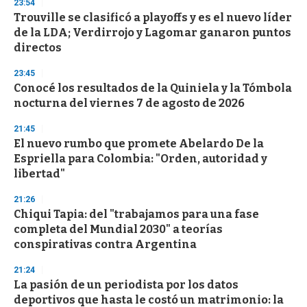
23:54
d
Trouville se clasificó a playoffs y es el nuevo líder
s
o
de la LDA; Verdirrojo y Lagomar ganaron puntos
f
directos
3
3
s
23:45
e
Conocé los resultados de la Quiniela y la Tómbola
c
nocturna del viernes 7 de agosto de 2026
o
n
d
21:45
s
El nuevo rumbo que promete Abelardo De la
Espriella para Colombia: "Orden, autoridad y
libertad"
21:26
Chiqui Tapia: del "trabajamos para una fase
completa del Mundial 2030" a teorías
conspirativas contra Argentina
21:24
La pasión de un periodista por los datos
deportivos que hasta le costó un matrimonio: la