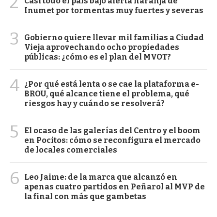
2
Casi todo el país bajo alerta naranja de
Inumet por tormentas muy fuertes y severas
3
Gobierno quiere llevar mil familias a Ciudad
Vieja aprovechando ocho propiedades
públicas: ¿cómo es el plan del MVOT?
4
¿Por qué está lenta o se cae la plataforma e-
BROU, qué alcance tiene el problema, qué
riesgos hay y cuándo se resolverá?
5
El ocaso de las galerías del Centro y el boom
en Pocitos: cómo se reconfigura el mercado
de locales comerciales
6
Leo Jaime: de la marca que alcanzó en
apenas cuatro partidos en Peñarol al MVP de
la final con más que gambetas