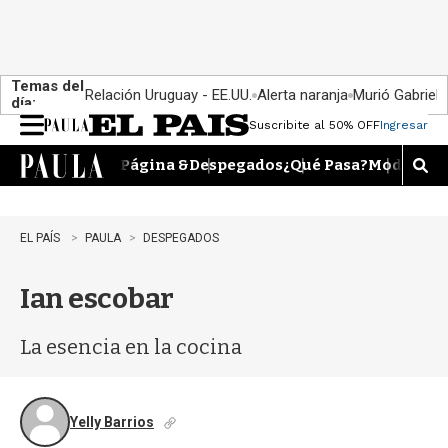
Temas del
Relación Uruguay - EE.UU.
Alerta naranja
Murió Gabriel 
día:
Suscribite al 50% OFF
Ingresar
M
e
Página &
Despegados
¿Qué Pasa?
Moda
Dime
n
M
u
o
s
t
EL PAÍS
PAULA
DESPEGADOS
r
a
Ian escobar
r
b
�
La esencia en la cocina
s
q
u
e
Yelly Barrios
d