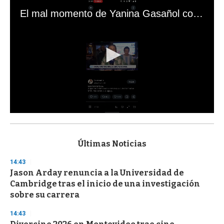
El mal momento de Yanina Gasañol con un hincha argentino en "Subrayado"
0
s
e
c
Últimas Noticias
o
n
14:43
d
Jason Arday renuncia a la Universidad de
s
o
Cambridge tras el inicio de una investigación
f
sobre su carrera
3
3
s
14:43
e