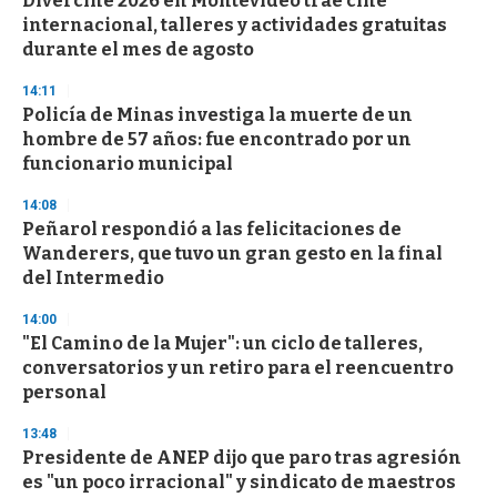
Divercine 2026 en Montevideo trae cine
c
internacional, talleres y actividades gratuitas
o
n
durante el mes de agosto
d
s
14:11
Policía de Minas investiga la muerte de un
hombre de 57 años: fue encontrado por un
funcionario municipal
14:08
Peñarol respondió a las felicitaciones de
Wanderers, que tuvo un gran gesto en la final
del Intermedio
14:00
"El Camino de la Mujer": un ciclo de talleres,
conversatorios y un retiro para el reencuentro
personal
13:48
Presidente de ANEP dijo que paro tras agresión
es "un poco irracional" y sindicato de maestros