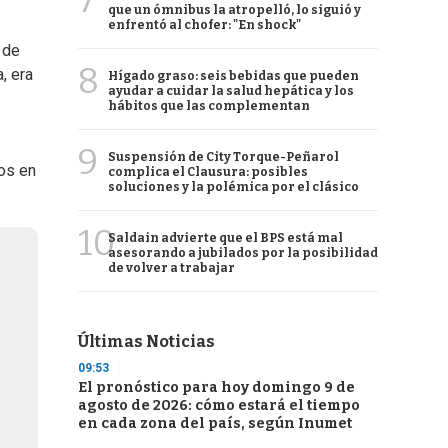
7
que un ómnibus la atropelló, lo siguió y
enfrentó al chofer: "En shock"
 de
8
, era
Hígado graso: seis bebidas que pueden
ayudar a cuidar la salud hepática y los
hábitos que las complementan
9
Suspensión de City Torque-Peñarol
mos en
complica el Clausura: posibles
soluciones y la polémica por el clásico
10
Saldain advierte que el BPS está mal
asesorando a jubilados por la posibilidad
de volver a trabajar
Últimas Noticias
09:53
El pronóstico para hoy domingo 9 de
agosto de 2026: cómo estará el tiempo
en cada zona del país, según Inumet