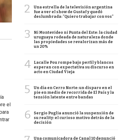
2
Una estrella de la televisión argentina
fue a ver el show de Gustaf y quedó
deslumbrada: "Quiero trabajar con vos"
3
Ni Montevideo ni Punta del Este: la ciudad
uruguaya rodeada de naturaleza donde
las propiedades se revalorizan más de
un 20%
4
Lacalle Pou rompe bajo perfil y blancos
esperan con expectativa su discurso en
acto en Ciudad Vieja
5
Un día en Cerro Norte: un disparo en el
pie en medio de recorrida de El País y la
ía
tensión latente entre bandas
re el
6
 para
Sergio Puglia anunció la suspensión de
su reality: el curioso motivo detrás de la
ntrar
decisión
Una comunicadora de Canal 10 denunció