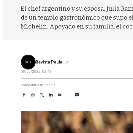
El chef argentino y su esposa, Julia Ram
de un templo gastronómico que supo ele
Michelin. Apoyado en su familia, el co
Revista Paula
08/05/2026, 02:43
Compartir esta noticia
F
W
T
L
E
a
h
w
i
m
c
a
i
n
a
e
t
t
k
i
b
s
t
e
l
o
A
e
d
o
p
r
I