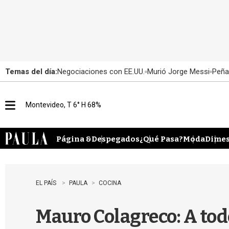
Temas del día:
Negociaciones con EE.UU.
Murió Jorge Messi
Peña
Montevideo, T 6° H 68%
M
e
n
u
Página &
Despegados
¿Qué Pasa?
Moda
Dimes
EL PAÍS
PAULA
COCINA
Mauro Colagreco: A tod