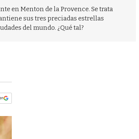
s
ante en Menton de la Provence. Se trata
q
u
ntiene sus tres preciadas estrellas
e
iudades del mundo. ¿Qué tal?
d
a
 en