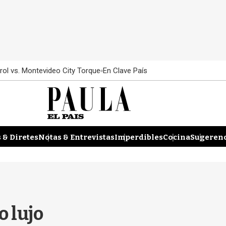
rol vs. Montevideo City Torque
En Clave País
 & Diretes
Notas & Entrevistas
Imperdibles
Cocina
Sugerenc
o lujo