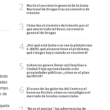
2
Murió el secretario general de la Junta
Nacional de Drogas tras un siniestro de
tránsito
3
Cómo fue el siniestro de tránsito por el
que murió Gabriel Rossi, secretario
general de Drogas
4
¿Por qué está lenta o se cae la plataforma
e-BROU, qué alcance tiene el problema,
qué riesgos hay y cuándo se resolverá?
5
Gobierno quiere llevar mil familias a
Ciudad Vieja aprovechando ocho
propiedades públicas: ¿cómo es el plan
abido
del MVOT?
sadas
6
iempo
El ocaso de las galerías del Centro y el
boom en Pocitos: cómo se reconfigura el
o de
mercado de locales comerciales
iqueta
"No es el mesías": las advertencias de