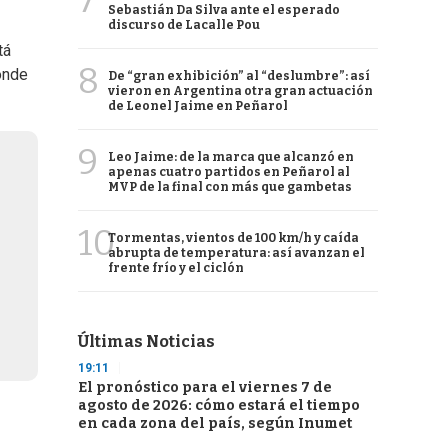
7
Sebastián Da Silva ante el esperado
discurso de Lacalle Pou
tá
8
donde
De “gran exhibición” al “deslumbre”: así
vieron en Argentina otra gran actuación
de Leonel Jaime en Peñarol
9
Leo Jaime: de la marca que alcanzó en
apenas cuatro partidos en Peñarol al
MVP de la final con más que gambetas
10
Tormentas, vientos de 100 km/h y caída
abrupta de temperatura: así avanzan el
frente frío y el ciclón
Últimas Noticias
19:11
El pronóstico para el viernes 7 de
agosto de 2026: cómo estará el tiempo
en cada zona del país, según Inumet