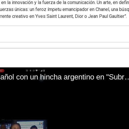
n la innovación y la fuerza de la comunicación. Un arte, en defini
fuerzas únicas: un feroz ímpetu emancipador en Chanel, una bús
rrente creativo en Yves Saint Laurent, Dior o Jean Paul Gaultier”.
El mal momento de Yanina Gasañol con un hin