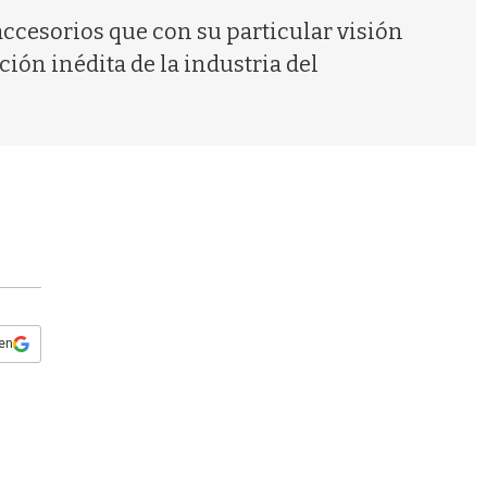
s
accesorios que con su particular visión
q
u
ción inédita de la industria del
e
d
a
 en