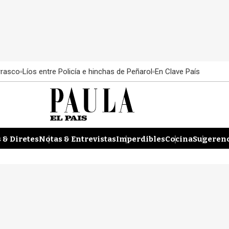
rrasco
Líos entre Policía e hinchas de Peñarol
En Clave País
 & Diretes
Notas & Entrevistas
Imperdibles
Cocina
Sugerenc