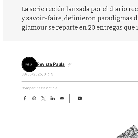
La serie recién lanzada por el diario r
y savoir-faire, definieron paradigmas de
glamour se reparte en 20 entregas que i
Revista Paula
08/05/2026, 01:15
Compartir esta noticia
F
W
T
L
E
a
h
w
i
m
c
a
i
n
a
e
t
t
k
i
b
s
t
e
l
o
A
e
d
o
p
r
I