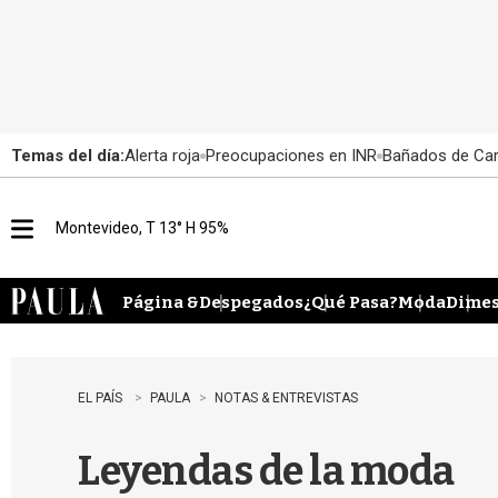
Temas del día:
Alerta roja
Preocupaciones en INR
Bañados de Ca
Montevideo, T 13° H 95%
M
e
n
u
Página &
Despegados
¿Qué Pasa?
Moda
Dimes
EL PAÍS
PAULA
NOTAS & ENTREVISTAS
Leyendas de la moda