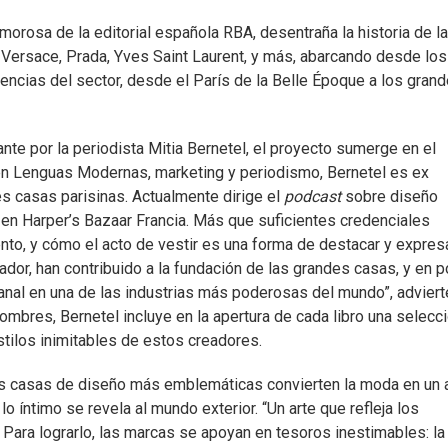
amorosa de la editorial española RBA, desentraña la historia de la
 Versace, Prada, Yves Saint Laurent, y más, abarcando desde los
encias del sector, desde el París de la Belle Époque a los gran
ante por la periodista Mitia Bernetel, el proyecto sumerge en el
 en Lenguas Modernas, marketing y periodismo, Bernetel es ex
s casas parisinas. Actualmente dirige el
podcast
sobre diseño
a en Harper’s Bazaar Francia. Más que suficientes credenciales
nto, y cómo el acto de vestir es una forma de destacar y expres
ador, han contribuido a la fundación de las grandes casas, y en 
anal en una de las industrias más poderosas del mundo”, adviert
ombres, Bernetel incluye en la apertura de cada libro una selecc
stilos inimitables de estos creadores.
 las casas de diseño más emblemáticas convierten la moda en un 
 íntimo se revela al mundo exterior. “Un arte que refleja los
 Para lograrlo, las marcas se apoyan en tesoros inestimables: la