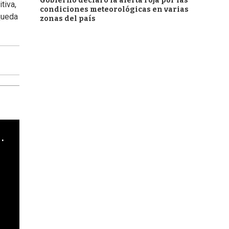
Gobierno declaró la alerta roja por las
tiva,
condiciones meteorológicas en varias
queda
zonas del país
cha argentino en "Subrayado"