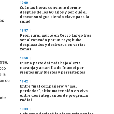
19:00
Cuántas horas conviene dormir
después de los 60 años y por qué el
descanso sigue siendo clave para la
des
salud
18:57
Peón rural murió en Cerro Largo tras
ser alcanzado por un rayo; hubo
desplazados y destrozos en varias
zonas
18:50
arse.
Buena parte del país bajo alerta
naranja y amarilla de Inumet por
poco
vientos muy fuertes y persistentes
e la
ión de
18:42
Entre "mal compañero" y "mal
perdedor", altísima tensión en vivo
entre dos integrantes de programa
arte
radial
18:33