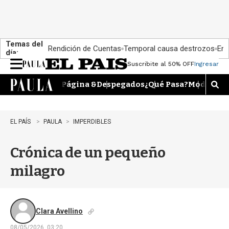
Temas del
Rendición de Cuentas
Temporal causa destrozos
En 
día:
Suscribite al 50% OFF
Ingresar
M
e
Página &
Despegados
¿Qué Pasa?
Moda
Dime
n
M
u
o
s
t
EL PAÍS
PAULA
IMPERDIBLES
r
a
Crónica de un pequeño
r
b
milagro
�
s
q
u
e
Clara Avellino
d
08/05/2026, 03:20