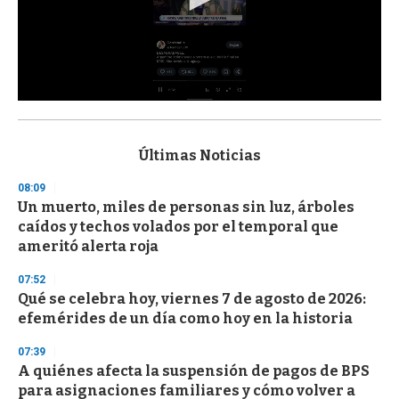
0
s
e
c
Últimas Noticias
o
n
08:09
d
Un muerto, miles de personas sin luz, árboles
s
o
caídos y techos volados por el temporal que
f
ameritó alerta roja
3
3
s
07:52
e
Qué se celebra hoy, viernes 7 de agosto de 2026:
c
efemérides de un día como hoy en la historia
o
n
d
07:39
s
A quiénes afecta la suspensión de pagos de BPS
para asignaciones familiares y cómo volver a