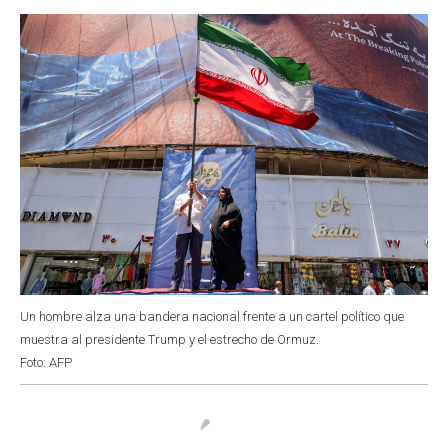
o
p
r
I
k
p
n
Un hombre alza una bandera nacional frente a un cartel político que
muestra al presidente Trump y el estrecho de Ormuz.
Foto: AFP