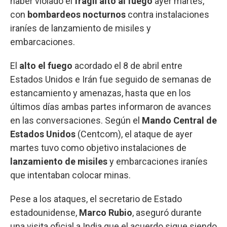
haber violado el
frágil alto al fuego
ayer martes,
con
bombardeos
nocturnos
contra instalaciones
iraníes de lanzamiento de misiles y
embarcaciones.
El
alto el fuego
acordado el 8 de abril entre
Estados Unidos e Irán fue seguido de semanas de
estancamiento y amenazas, hasta que en los
últimos días ambas partes informaron de avances
en las conversaciones. Según el
Mando Central de
Estados Unidos
(Centcom), el ataque de ayer
martes tuvo como objetivo instalaciones de
lanzamiento de misiles
y embarcaciones iraníes
que intentaban colocar minas.
Pese a los ataques, el secretario de Estado
estadounidense,
Marco
Rubio
, aseguró durante
una visita oficial a India que el acuerdo sigue siendo