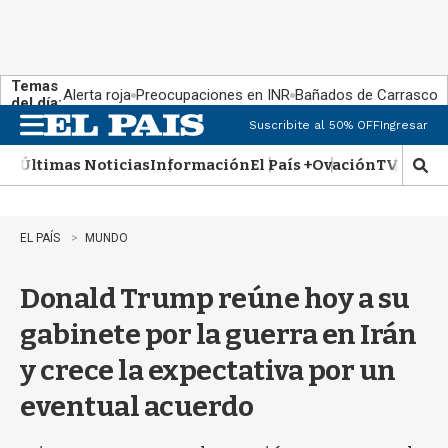
Temas
Alerta roja
Preocupaciones en INR
Bañados de Carrasco
del día:
Suscribite al 50% OFF
Ingresar
M
e
Últimas Noticias
Información
El País +
Ovación
TV Show
n
M
u
o
s
t
EL PAÍS
MUNDO
r
a
Donald Trump reúne hoy a su
r
b
gabinete por la guerra en Irán
�
s
y crece la expectativa por un
q
u
eventual acuerdo
e
d