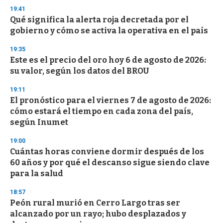
3
19:41
3
s
Qué significa la alerta roja decretada por el
e
gobierno y cómo se activa la operativa en el país
c
o
19:35
n
d
Este es el precio del oro hoy 6 de agosto de 2026:
s
su valor, según los datos del BROU
19:11
El pronóstico para el viernes 7 de agosto de 2026:
cómo estará el tiempo en cada zona del país,
según Inumet
19:00
Cuántas horas conviene dormir después de los
60 años y por qué el descanso sigue siendo clave
para la salud
18:57
Peón rural murió en Cerro Largo tras ser
alcanzado por un rayo; hubo desplazados y