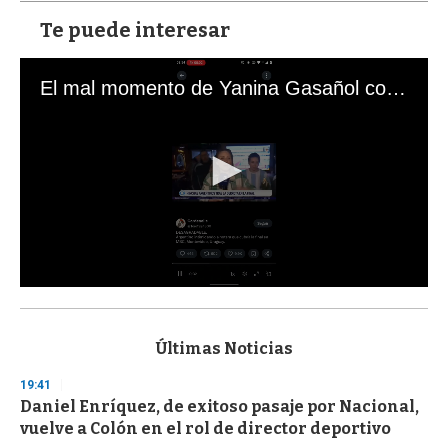
Te puede interesar
El mal momento de Yanina Gasañol con un hincha argentino en "Subrayado"
0
s
e
c
Últimas Noticias
o
n
19:41
d
Daniel Enríquez, de exitoso pasaje por Nacional,
s
o
vuelve a Colón en el rol de director deportivo
f