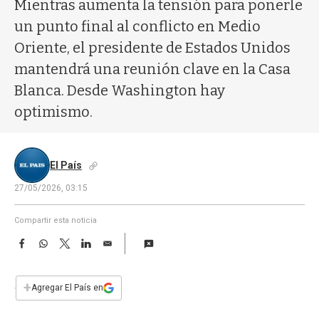
a
Mientras aumenta la tensión para ponerle
un punto final al conflicto en Medio
Oriente, el presidente de Estados Unidos
mantendrá una reunión clave en la Casa
Blanca. Desde Washington hay
optimismo.
El País
27/05/2026, 03:15
Compartir esta noticia
F
W
T
L
E
a
h
w
i
m
c
a
i
n
a
e
t
t
k
i
+
Agregar El País en
b
s
t
e
l
o
A
e
d