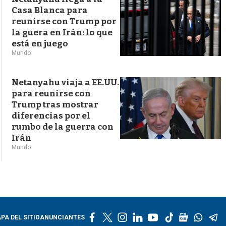
Casa Blanca para
reunirse con Trump por
la guera en Irán: lo que
está en juego
Mundo
Netanyahu viaja a EE.UU.
para reunirse con
Trump tras mostrar
diferencias por el
rumbo de la guerra con
Irán
Mundo
f
t
i
l
y
t
g
w
t
PA DEL SITIO
ANUNCIANTES