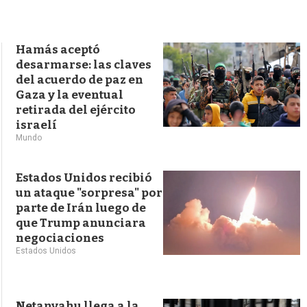
s
q
u
e
Hamás aceptó
d
desarmarse: las claves
a
del acuerdo de paz en
Gaza y la eventual
retirada del ejército
israelí
Mundo
Estados Unidos recibió
un ataque "sorpresa" por
parte de Irán luego de
que Trump anunciara
negociaciones
Estados Unidos
Netanyahu llega a la