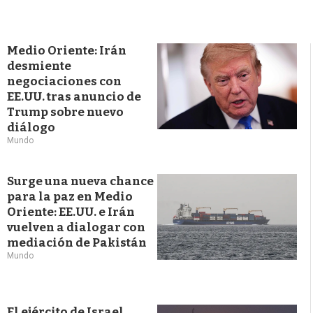
Medio Oriente: Irán
desmiente
negociaciones con
EE.UU. tras anuncio de
Trump sobre nuevo
diálogo
Mundo
Surge una nueva chance
para la paz en Medio
Oriente: EE.UU. e Irán
vuelven a dialogar con
mediación de Pakistán
Mundo
El ejército de Israel