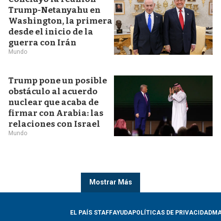
Trump-Netanyahu en
Washington, la primera
desde el inicio de la
guerra con Irán
Mundo
Trump pone un posible
obstáculo al acuerdo
nuclear que acaba de
firmar con Arabia: las
relaciones con Israel
Mundo
Mostrar Más
EL PAÍS STAFF
AYUDA
POLÍTICAS DE PRIVACIDAD
MA