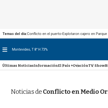
Temas del día:
Conflicto en el puerto
Explotaron cajero en Parque
M
Montevideo, T 8° H 73%
e
n
u
Últimas Noticias
Información
El País +
Ovación
TV Show
B
Noticias de
Conflicto en Medio Or