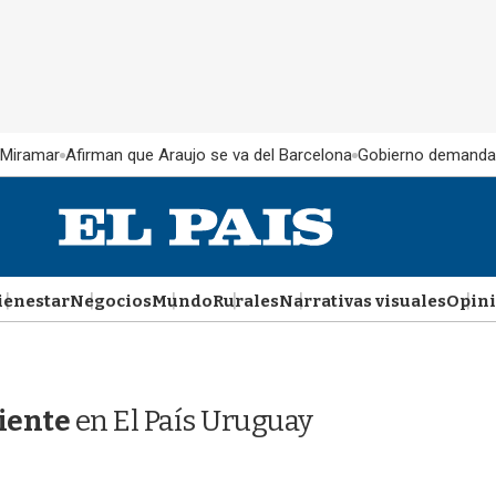
 Miramar
Afirman que Araujo se va del Barcelona
Gobierno demanda
ienestar
Negocios
Mundo
Rurales
Narrativas visuales
Opin
iente
en El País Uruguay