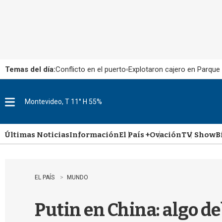
Temas del día:
Conflicto en el puerto
Explotaron cajero en Parque
Montevideo, T 11° H 55%
M
e
n
u
Últimas Noticias
Información
El País +
Ovación
TV Show
B
EL PAÍS
MUNDO
Putin en China: algo de