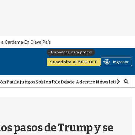
 a Cardama
En Clave País
Suscribite al 50% OFF
Ingresar
ión
Paula
Juegos
Sostenible
Desde Adentro
Newsletter
Podca
M
o
s
t
r
a
r
 los pasos de Trump y se
b
�