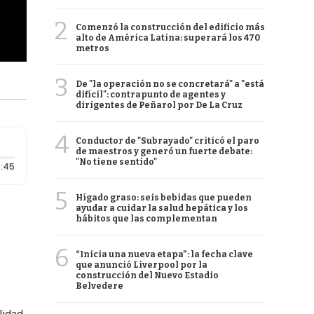
2
Comenzó la construcción del edificio más
alto de América Latina: superará los 470
metros
3
De "la operación no se concretará" a "está
difícil": contrapunto de agentes y
dirigentes de Peñarol por De La Cruz
4
Conductor de "Subrayado" criticó el paro
de maestros y generó un fuerte debate:
"No tiene sentido"
Duración: 45 segundos
:45
5
Hígado graso: seis bebidas que pueden
ayudar a cuidar la salud hepática y los
hábitos que las complementan
6
“Inicia una nueva etapa”: la fecha clave
que anunció Liverpool por la
construcción del Nuevo Estadio
Belvedere