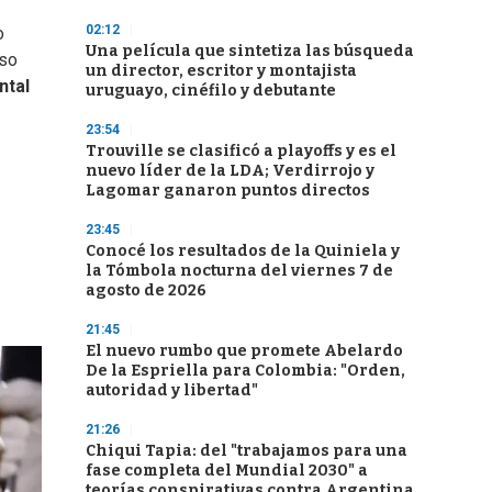
02:12
o
Una película que sintetiza las búsqueda
uso
un director, escritor y montajista
ntal
uruguayo, cinéfilo y debutante
23:54
Trouville se clasificó a playoffs y es el
nuevo líder de la LDA; Verdirrojo y
Lagomar ganaron puntos directos
23:45
Conocé los resultados de la Quiniela y
la Tómbola nocturna del viernes 7 de
agosto de 2026
21:45
El nuevo rumbo que promete Abelardo
De la Espriella para Colombia: "Orden,
autoridad y libertad"
21:26
Chiqui Tapia: del "trabajamos para una
fase completa del Mundial 2030" a
teorías conspirativas contra Argentina