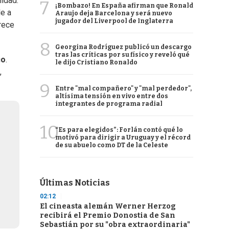
lidad.
7
¡Bombazo! En España afirman que Ronald
le a
Araujo deja Barcelona y será nuevo
jugador del Liverpool de Inglaterra
rece
8
Georgina Rodríguez publicó un descargo
tras las críticas por su físico y reveló qué
co
.
le dijo Cristiano Ronaldo
,
9
Entre "mal compañero" y "mal perdedor",
altísima tensión en vivo entre dos
integrantes de programa radial
10
“Es para elegidos”: Forlán contó qué lo
motivó para dirigir a Uruguay y el récord
de su abuelo como DT de la Celeste
Últimas Noticias
02:12
El cineasta alemán Werner Herzog
recibirá el Premio Donostia de San
Sebastián por su "obra extraordinaria"