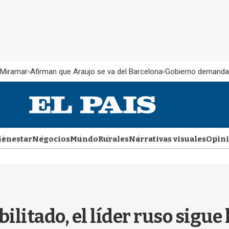
 Miramar
Afirman que Araujo se va del Barcelona
Gobierno demanda
ienestar
Negocios
Mundo
Rurales
Narrativas visuales
Opin
bilitado, el líder ruso sigue