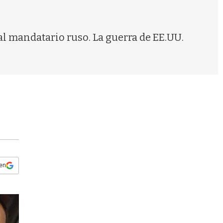
s
q
u
e
al mandatario ruso. La guerra de EE.UU.
d
a
 en