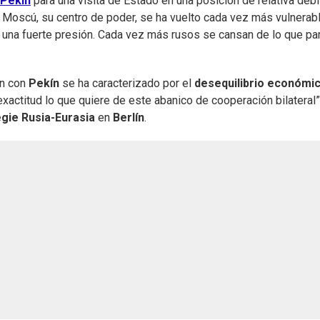
Pekín
para una visita de Estado en una posición de relativa debi
. Moscú, su centro de poder, se ha vuelto cada vez más vulnerab
 una fuerte presión. Cada vez más rusos se cansan de lo que pa
ón con
Pekín
se ha caracterizado por el
desequilibrio
económi
exactitud lo que quiere de este abanico de cooperación bilateral”
gie Rusia-Eurasia
en
Berlín
.