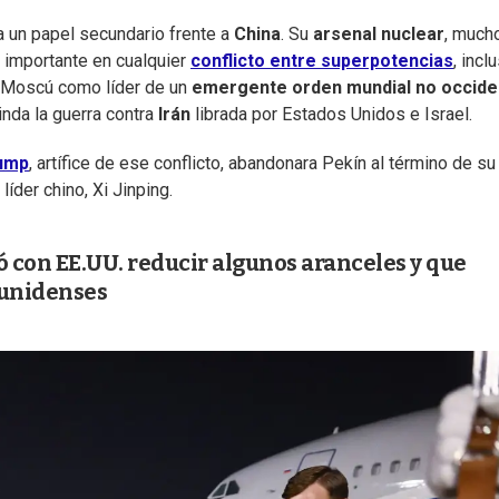
 un papel secundario frente a
China
. Su
arsenal
nuclear
, much
a importante en cualquier
conflicto entre superpotencias
, incl
 Moscú como líder de un
emergente orden mundial no occide
inda la guerra contra
Irán
librada por Estados Unidos e Israel.
rump
, artífice de ese conflicto, abandonara Pekín al término de su
líder chino, Xi Jinping.
 con EE.UU. reducir algunos aranceles y que
ounidenses