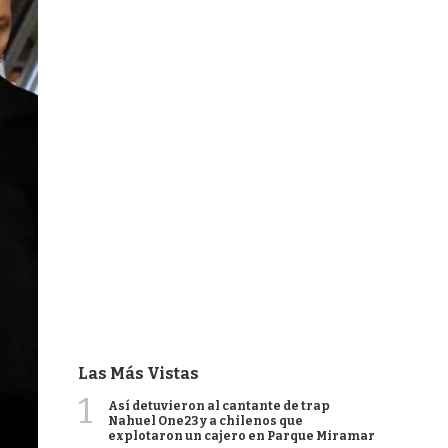
Las Más Vistas
1
Así detuvieron al cantante de trap
Nahuel One23 y a chilenos que
explotaron un cajero en Parque Miramar