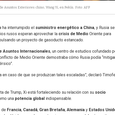
 de Asuntos Exteriores chino, Wang Yi, en Pekín.
Foto: AFP
o
ha interrumpido el
suministro energético a China
, y Rusia se
rios rusos esperan aprovechar la
crisis de Medio
Oriente para
mpulsando un proyecto de gasoducto estancado.
e Asuntos Internacionales
, un centro de estudios cofundado p
conflicto de Medio Oriente demostraba cómo Rusia podía “mitiga
érsico”.
na en caso de que se produzcan tales escaladas”, declaró Timof
ita de Trump, Xi está fortaleciendo su relación con su
socio
como una
potencia
global
indispensable.
s de
Francia
,
Canadá
,
Gran
Bretaña
,
Alemania
y
Estados
Unid