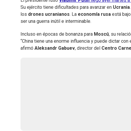
El presidente ruso
Vladimir Putin
llegó ayer martes a
Su ejército tiene dificultades para avanzar en
Ucrania
los
drones ucranianos
. La
economía
rusa
está bajo
ser una guerra inútil e interminable.
Incluso en épocas de bonanza para
Moscú
, su relaci
“China tiene una enorme influencia y puede dictar con 
afirmó
Aleksandr
Gabuev
, director del
Centro Carne