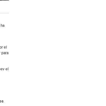
 ha
or el
r para
eev el
os
.