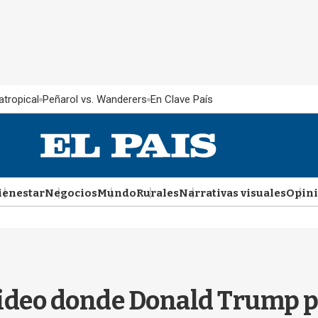
atropical
Peñarol vs. Wanderers
En Clave País
ienestar
Negocios
Mundo
Rurales
Narrativas visuales
Opin
 video donde Donald Trump p