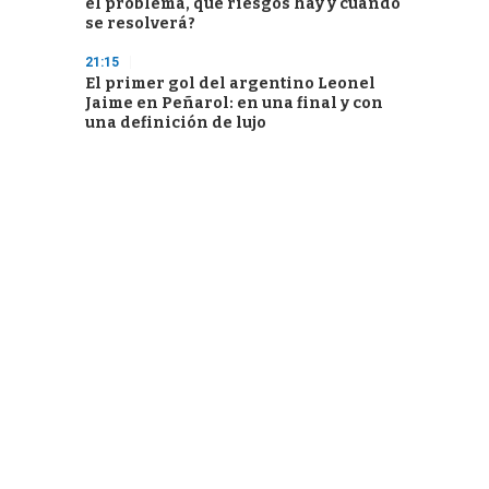
el problema, qué riesgos hay y cuándo
se resolverá?
21:15
El primer gol del argentino Leonel
Jaime en Peñarol: en una final y con
una definición de lujo