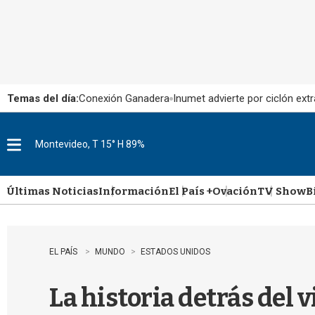
Temas del día:
Conexión Ganadera
Inumet advierte por ciclón extr
Montevideo, T 15° H 89%
M
e
n
u
Últimas Noticias
Información
El País +
Ovación
TV Show
B
EL PAÍS
MUNDO
ESTADOS UNIDOS
La historia detrás del