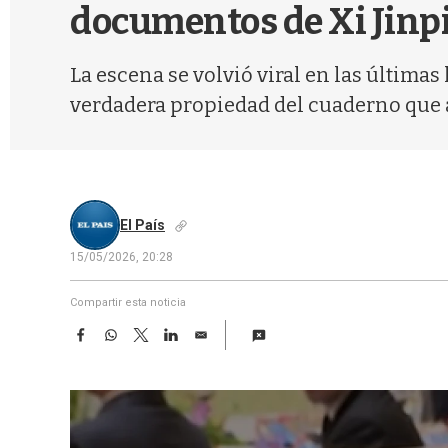
documentos de Xi Jinp
La escena se volvió viral en las última
verdadera propiedad del cuaderno que 
El País
15/05/2026, 20:28
Compartir esta noticia
F
W
T
L
E
a
h
w
i
m
c
a
i
n
a
e
t
t
k
i
b
s
t
e
l
o
A
e
d