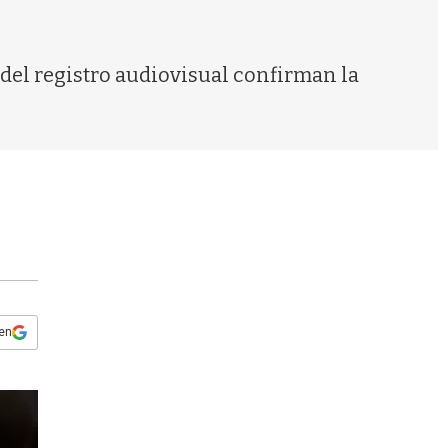
s
q
u
e
 del registro audiovisual confirman la
d
a
 en