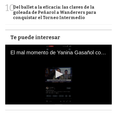
10
Del ballet a la eficacia: las claves de la
goleada de Peñarol a Wanderers para
conquistar el Torneo Intermedio
Te puede interesar
El mal momento de Yanina Gasañol con un hincha argentino en "Subrayado"
0
s
e