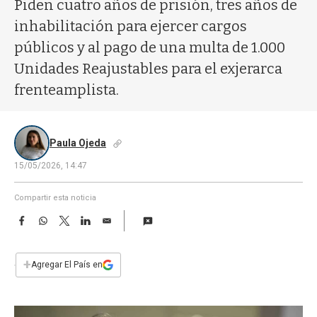
a
Piden cuatro años de prisión, tres años de
inhabilitación para ejercer cargos
públicos y al pago de una multa de 1.000
Unidades Reajustables para el exjerarca
frenteamplista.
Paula Ojeda
15/05/2026, 14:47
Compartir esta noticia
F
W
T
L
E
a
h
w
i
m
c
a
i
n
a
e
t
t
k
i
+
Agregar El País en
b
s
t
e
l
o
A
e
d
o
p
r
I
k
p
n