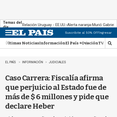
Temas del
Relación Uruguay - EE.UU.
Alerta naranja
Murió Gabriel 
día:
Suscribite al 50% OFF
Ingresar
M
e
Últimas Noticias
Información
El País +
Ovación
TV Show
n
M
u
o
s
t
EL PAÍS
INFORMACIÓN
JUDICIALES
r
a
Caso Carrera: Fiscalía afirma
r
b
que perjuicio al Estado fue de
�
s
más de $ 6 millones y pide que
q
u
declare Heber
e
d