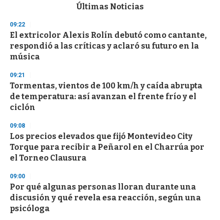
c
Últimas Noticias
o
n
09:22
d
El extricolor Alexis Rolín debutó como cantante,
s
o
respondió a las críticas y aclaró su futuro en la
f
música
3
3
s
09:21
e
Tormentas, vientos de 100 km/h y caída abrupta
c
de temperatura: así avanzan el frente frío y el
o
n
ciclón
d
s
09:08
Los precios elevados que fijó Montevideo City
Torque para recibir a Peñarol en el Charrúa por
el Torneo Clausura
09:00
Por qué algunas personas lloran durante una
discusión y qué revela esa reacción, según una
psicóloga