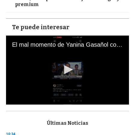
premium
Te puede interesar
El mal momento de Yanina Gasañol con un hincha argentino en "Subrayado"
0
s
e
c
Últimas Noticias
o
n
10:34