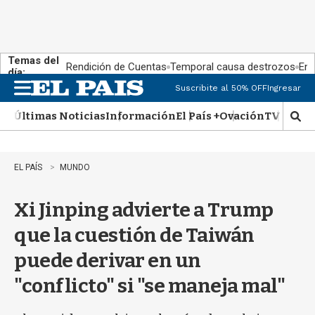
Temas del
Rendición de Cuentas
Temporal causa destrozos
En 
día:
Suscribite al 50% OFF
Ingresar
M
e
Últimas Noticias
Información
El País +
Ovación
TV Show
n
M
u
o
s
t
EL PAÍS
MUNDO
r
a
Xi Jinping advierte a Trump
r
b
que la cuestión de Taiwán
�
s
puede derivar en un
q
u
"conflicto" si "se maneja mal"
e
d