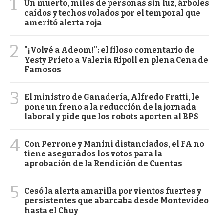
1
Un muerto, miles de personas sin luz, árboles
caídos y techos volados por el temporal que
ameritó alerta roja
2
"¡Volvé a Adeom!": el filoso comentario de
Yesty Prieto a Valeria Ripoll en plena Cena de
Famosos
3
El ministro de Ganadería, Alfredo Fratti, le
pone un freno a la reducción de la jornada
laboral y pide que los robots aporten al BPS
4
Con Perrone y Manini distanciados, el FA no
tiene asegurados los votos para la
aprobación de la Rendición de Cuentas
5
Cesó la alerta amarilla por vientos fuertes y
persistentes que abarcaba desde Montevideo
hasta el Chuy