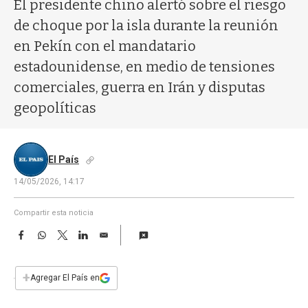
a
El presidente chino alertó sobre el riesgo
de choque por la isla durante la reunión
en Pekín con el mandatario
estadounidense, en medio de tensiones
comerciales, guerra en Irán y disputas
geopolíticas
El País
14/05/2026, 14:17
Compartir esta noticia
F
W
T
L
E
a
h
w
i
m
c
a
i
n
a
e
t
t
k
i
+
Agregar El País en
b
s
t
e
l
o
A
e
d