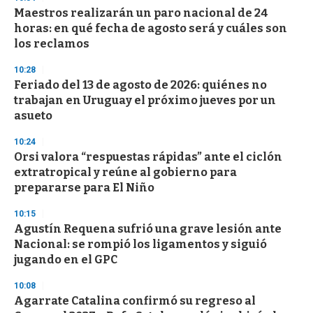
d
Maestros realizarán un paro nacional de 24
s
o
horas: en qué fecha de agosto será y cuáles son
f
los reclamos
3
3
s
10:28
e
Feriado del 13 de agosto de 2026: quiénes no
c
trabajan en Uruguay el próximo jueves por un
o
n
asueto
d
s
10:24
Orsi valora “respuestas rápidas” ante el ciclón
extratropical y reúne al gobierno para
prepararse para El Niño
10:15
Agustín Requena sufrió una grave lesión ante
Nacional: se rompió los ligamentos y siguió
jugando en el GPC
10:08
Agarrate Catalina confirmó su regreso al