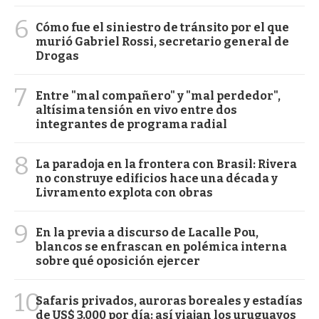
6
Cómo fue el siniestro de tránsito por el que
murió Gabriel Rossi, secretario general de
Drogas
7
Entre "mal compañero" y "mal perdedor",
altísima tensión en vivo entre dos
integrantes de programa radial
8
La paradoja en la frontera con Brasil: Rivera
no construye edificios hace una década y
Livramento explota con obras
9
En la previa a discurso de Lacalle Pou,
blancos se enfrascan en polémica interna
sobre qué oposición ejercer
10
Safaris privados, auroras boreales y estadías
de US$ 3.000 por día: así viajan los uruguayos