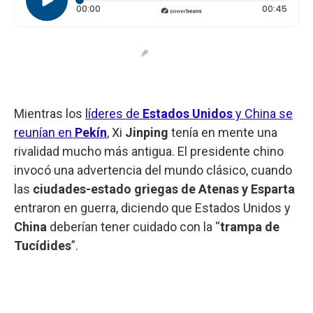
Tiempo transcurrido: 0 segundos
Durac
00:00
00:45
Mientras los
líderes de
Estados Unidos
y China se
reunían en
Pekín
, Xi
Jinping
tenía en mente una
rivalidad mucho más antigua. El presidente chino
invocó una advertencia del mundo clásico, cuando
las
ciudades-estado griegas de Atenas y Esparta
entraron en guerra, diciendo que Estados Unidos y
China
deberían tener cuidado con la “
trampa de
Tucídides
”.