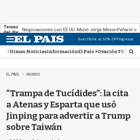
Temas
Negociaciones con EE.UU.
Murió Jorge Messi
Peñarol vs
del día:
Suscribite al 50% OFF
Ingresar
M
e
Últimas Noticias
Información
El País +
Ovación
TV Show
n
M
u
o
s
t
EL PAÍS
MUNDO
r
a
“Trampa de Tucídides”: la cita
r
b
a Atenas y Esparta que usó
�
s
Jinping para advertir a Trump
q
u
sobre Taiwán
e
d