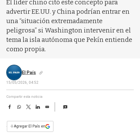
a
El líder chino citó este concepto para
advertir EE.UU. y China podrían entrar en
una “situación extremadamente
peligrosa” si Washington intervenir en el
tema la isla autónoma que Pekín entiende
como propia.
El País
15/05/2026, 04:52
Compartir esta noticia
F
W
T
L
E
a
h
w
i
m
c
a
i
n
a
e
t
t
k
i
+
Agregar El País en
b
s
t
e
l
o
A
e
d