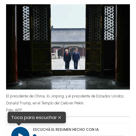
o
p
r
I
k
p
n
El presidente de China, Xi Jinping, y el presidente de Estados Unidos,
Donald Trump, en el Templo del Cielo en Pekín.
Foto: AFP
×
Toca para escuchar
ESCUCHÁ EL RESUMEN HECHO CON IA