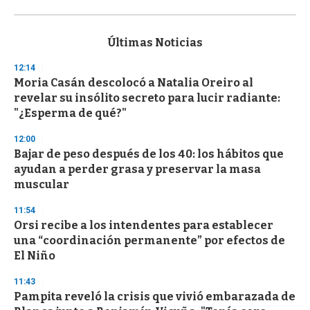
0
s
e
c
Últimas Noticias
o
n
12:14
d
Moria Casán descolocó a Natalia Oreiro al
s
o
revelar su insólito secreto para lucir radiante:
f
"¿Esperma de qué?"
3
3
s
12:00
e
Bajar de peso después de los 40: los hábitos que
c
ayudan a perder grasa y preservar la masa
o
n
muscular
d
s
11:54
Orsi recibe a los intendentes para establecer
una “coordinación permanente” por efectos de
El Niño
11:43
Pampita reveló la crisis que vivió embarazada de