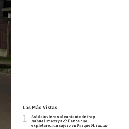
Las Más Vistas
1
Así detuvieron al cantante de trap
Nahuel One23 y a chilenos que
explotaron un cajero en Parque Miramar