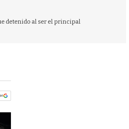
s
q
u
e
ue detenido al ser el principal
d
a
 en