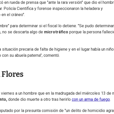
icó en rueda de prensa que "ante la rara versión" que dio el homb
r. Policía Científica y forense inspeccionaron la heladera y
 en el cráneo".
bre" para determinar si el fiscal lo detiene. "Se pudo determina
s, no se descarta algo de
microtráfico
porque la persona falleci
situación precaria de falta de higiene y en el lugar había un niñ
go con su abuela paterna", comentó.
 Flores
 viernes a un hombre que en la madrugada del miércoles 13 de
nto,
donde dio muerte a otro tras herirlo
con un arma de fuego
.
imputado por la presunta comisión de "un delito de homicidio agr