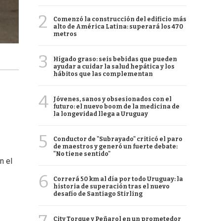
2
Comenzó la construcción del edificio más
alto de América Latina: superará los 470
metros
3
Hígado graso: seis bebidas que pueden
ayudar a cuidar la salud hepática y los
hábitos que las complementan
4
Jóvenes, sanos y obsesionados con el
futuro: el nuevo boom de la medicina de
la longevidad llega a Uruguay
5
Conductor de "Subrayado" criticó el paro
de maestros y generó un fuerte debate:
"No tiene sentido"
en el
6
Correrá 50 km al día por todo Uruguay: la
historia de superación tras el nuevo
desafío de Santiago Stirling
City Torque y Peñarol en un prometedor