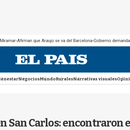
 Miramar
Afirman que Araujo se va del Barcelona
Gobierno demanda
ienestar
Negocios
Mundo
Rurales
Narrativas visuales
Opin
n San Carlos: encontraron 