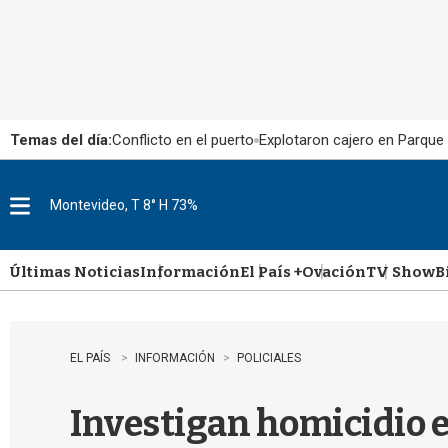
Temas del día:
Conflicto en el puerto
Explotaron cajero en Parque
Montevideo, T 8° H 73%
M
e
n
u
Últimas Noticias
Información
El País +
Ovación
TV Show
B
EL PAÍS
INFORMACIÓN
POLICIALES
Investigan homicidio e