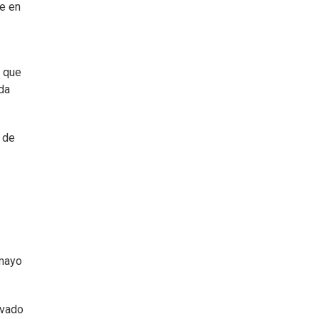
re en
r que
da
o de
 mayo
avado