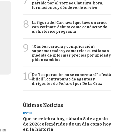
7
partido por el Torneo Clausura: hora,
formaciones y dónde verlo en vivo
8
La figura del Carnaval que tuvo un cruce
con Petinatti debuta como conductor de
un histórico programa
9
"Más burocracia y complicación":
supermercados y comercios cuestionan
medida de informar precios por unidad y
piden cambios
10
De "la operación no se concretará" a "está
difícil": contrapunto de agentes y
dirigentes de Peñarol por De La Cruz
Últimas Noticias
09:13
Qué se celebra hoy, sábado 8 de agosto
de 2026: efemérides de un día como hoy
en la historia
enor