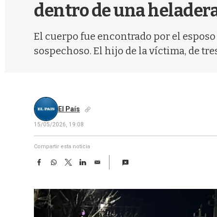
dentro de una helader
El cuerpo fue encontrado por el esposo d
sospechoso. El hijo de la víctima, de tr
El País
15/05/2026, 19:08
Compartir esta noticia
F
W
T
L
E
a
h
w
i
m
c
a
i
n
a
e
t
t
k
i
b
s
t
e
l
o
A
e
d