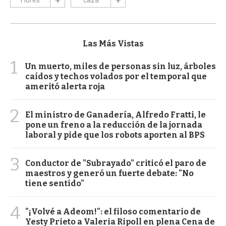
Flores
caza
Las Más Vistas
1
Un muerto, miles de personas sin luz, árboles
caídos y techos volados por el temporal que
ameritó alerta roja
2
El ministro de Ganadería, Alfredo Fratti, le
pone un freno a la reducción de la jornada
laboral y pide que los robots aporten al BPS
3
Conductor de "Subrayado" criticó el paro de
maestros y generó un fuerte debate: "No
tiene sentido"
4
"¡Volvé a Adeom!": el filoso comentario de
Yesty Prieto a Valeria Ripoll en plena Cena de