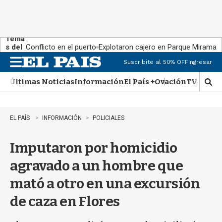
Tema
s del
Conflicto en el puerto
Explotaron cajero en Parque Miramar
día:
Suscribite al 50% OFF
Ingresar
M
e
Últimas Noticias
Información
El País +
Ovación
TV Show
n
M
u
o
s
t
EL PAÍS
INFORMACIÓN
POLICIALES
r
a
Imputaron por homicidio
r
b
agravado a un hombre que
�
s
mató a otro en una excursión
q
u
de caza en Flores
e
d