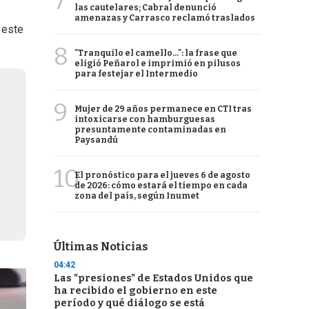
7
las cautelares; Cabral denunció
amenazas y Carrasco reclamó traslados
n este
8
"Tranquilo el camello...": la frase que
eligió Peñarol e imprimió en pilusos
para festejar el Intermedio
9
Mujer de 29 años permanece en CTI tras
intoxicarse con hamburguesas
presuntamente contaminadas en
Paysandú
10
El pronóstico para el jueves 6 de agosto
de 2026: cómo estará el tiempo en cada
zona del país, según Inumet
Últimas Noticias
04:42
Las "presiones" de Estados Unidos que
ha recibido el gobierno en este
período y qué diálogo se está