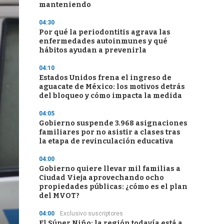
manteniendo
04:30
Por qué la periodontitis agrava las
enfermedades autoinmunes y qué
hábitos ayudan a prevenirla
04:10
Estados Unidos frena el ingreso de
aguacate de México: los motivos detrás
del bloqueo y cómo impacta la medida
04:05
Gobierno suspende 3.968 asignaciones
familiares por no asistir a clases tras
la etapa de revinculación educativa
04:00
Gobierno quiere llevar mil familias a
Ciudad Vieja aprovechando ocho
propiedades públicas: ¿cómo es el plan
del MVOT?
04:00
Exclusivo suscriptores
El Súper Niño: la región todavía está a