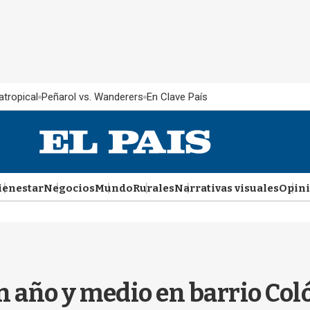
atropical
Peñarol vs. Wanderers
En Clave País
ienestar
Negocios
Mundo
Rurales
Narrativas visuales
Opin
n año y medio en barrio Co