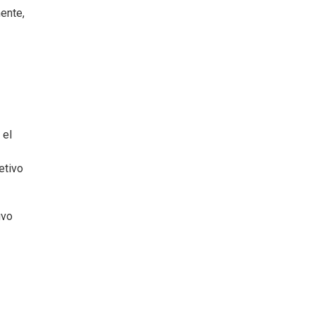
mente,
 el
etivo
uvo