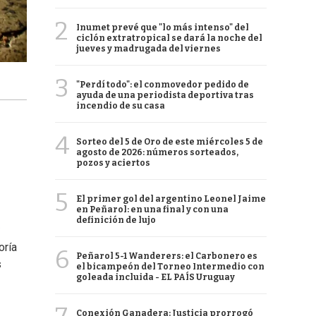
2
Inumet prevé que "lo más intenso" del
ciclón extratropical se dará la noche del
jueves y madrugada del viernes
3
"Perdí todo": el conmovedor pedido de
ayuda de una periodista deportiva tras
incendio de su casa
4
Sorteo del 5 de Oro de este miércoles 5 de
agosto de 2026: números sorteados,
pozos y aciertos
5
El primer gol del argentino Leonel Jaime
en Peñarol: en una final y con una
definición de lujo
oría
6
Peñarol 5-1 Wanderers: el Carbonero es
s
el bicampeón del Torneo Intermedio con
goleada incluida - EL PAÍS Uruguay
Conexión Ganadera: Justicia prorrogó