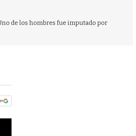
s
q
u
e
 Uno de los hombres fue imputado por
d
a
 en