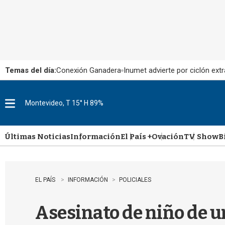
Temas del día:
Conexión Ganadera
Inumet advierte por ciclón extr
Montevideo, T 15° H 89%
M
e
n
u
Últimas Noticias
Información
El País +
Ovación
TV Show
B
EL PAÍS
INFORMACIÓN
POLICIALES
Asesinato de niño de u