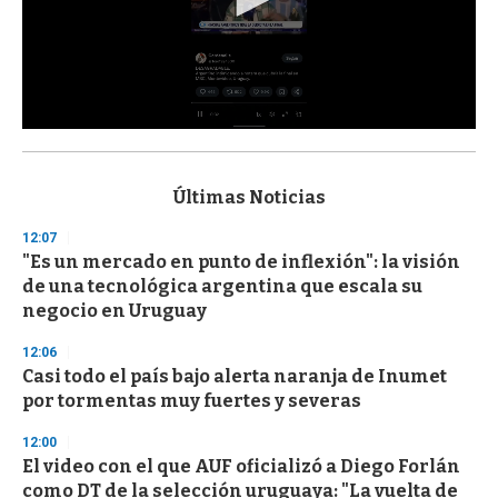
0
s
e
c
Últimas Noticias
o
n
12:07
d
"Es un mercado en punto de inflexión": la visión
s
o
de una tecnológica argentina que escala su
f
negocio en Uruguay
3
3
s
12:06
e
Casi todo el país bajo alerta naranja de Inumet
c
por tormentas muy fuertes y severas
o
n
d
12:00
s
El video con el que AUF oficializó a Diego Forlán
como DT de la selección uruguaya: "La vuelta de