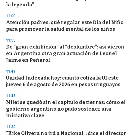
la leyenda"
12:00
Atención padres: qué regalar este Día del Niño
para promover la salud mental de los niños
11:55
De “gran exhibición” al “deslumbre”: así vieron
en Argentina otra gran actuación de Leonel
Jaime en Peñarol
11:49
Unidad Indexada hoy: cuánto cotiza la UI este
jueves 6 de agosto de 2026 en pesos uruguayos
11:43
Milei se quedó sin el capítulo de tierras: cómo el
gobierno argentino no pudo sostener una
iniciativa clave
11:30
"Kike Olivera no irá a Nacional": dice el director