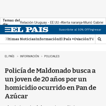
Temas del
Relación Uruguay - EE.UU.
Alerta naranja
Murió Gabriel 
día:
Suscribite al 50% OFF
Ingresar
M
e
Últimas Noticias
Información
El País +
Ovación
TV Show
n
M
u
o
s
t
EL PAÍS
INFORMACIÓN
POLICIALES
r
a
Policía de Maldonado busca a
r
b
un joven de 20 años por un
�
s
homicidio ocurrido en Pan de
q
u
Azúcar
e
d