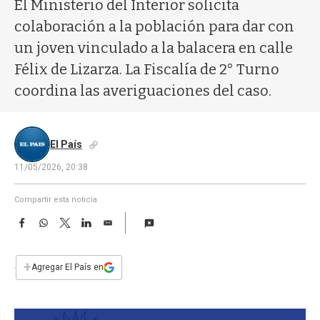
a
El Ministerio del Interior solicita
colaboración a la población para dar con
un joven vinculado a la balacera en calle
Félix de Lizarza. La Fiscalía de 2° Turno
coordina las averiguaciones del caso.
El País
11/05/2026, 20:38
Compartir esta noticia
F
W
T
L
E
a
h
w
i
m
c
a
i
n
a
e
t
t
k
i
+
Agregar El País en
b
s
t
e
l
o
A
e
d
o
p
r
I
k
p
n