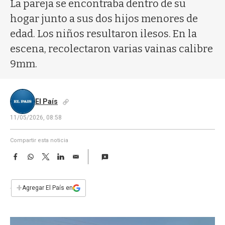
a
La pareja se encontraba dentro de su
hogar junto a sus dos hijos menores de
edad. Los niños resultaron ilesos. En la
escena, recolectaron varias vainas calibre
9mm.
El País
11/05/2026, 08:58
Compartir esta noticia
F
W
T
L
E
a
h
w
i
m
c
a
i
n
a
e
t
t
k
i
+
Agregar El País en
b
s
t
e
l
o
A
e
d
o
p
r
I
k
p
n