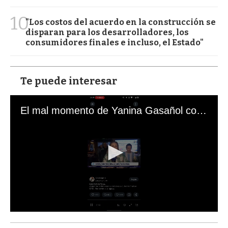
10
"Los costos del acuerdo en la construcción se
disparan para los desarrolladores, los
consumidores finales e incluso, el Estado"
Te puede interesar
El mal momento de Yanina Gasañol con un hincha argentino en "Subrayado"
0
s