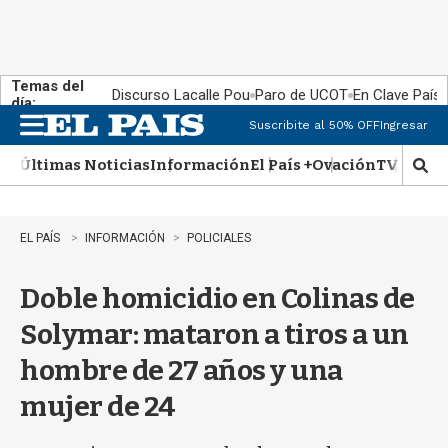
Temas del
Discurso Lacalle Pou
Paro de UCOT
En Clave País
día:
Suscribite al 50% OFF
Ingresar
M
e
Últimas Noticias
Información
El País +
Ovación
TV Show
n
M
u
o
s
t
EL PAÍS
INFORMACIÓN
POLICIALES
r
a
Doble homicidio en Colinas de
r
b
Solymar: mataron a tiros a un
�
s
hombre de 27 años y una
q
u
mujer de 24
e
d