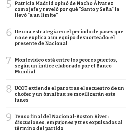
5
Patricia Madrid opinó de Nacho Álvarez
como jefe y reveló por qué "Santo y Seña" la
llevó "a un límite"
6
De una estrategia en el período de pases que
no se explica a un equipo desnorteado: el
presente de Nacional
7
Montevideo está entre los peores puertos,
según un índice elaborado por el Banco
Mundial
8
UCOT extiende el paro tras el secuestro de un
chofer y un ómnibus: se movilizarán este
lunes
9
Tenso final del Nacional-Boston River:
discusiones, empujones y tres expulsados al
término del partido