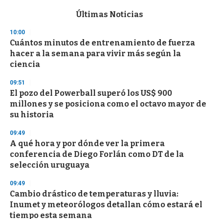
e
c
Últimas Noticias
o
n
10:00
d
Cuántos minutos de entrenamiento de fuerza
s
o
hacer a la semana para vivir más según la
f
ciencia
3
3
s
09:51
e
El pozo del Powerball superó los US$ 900
c
millones y se posiciona como el octavo mayor de
o
n
su historia
d
s
09:49
A qué hora y por dónde ver la primera
conferencia de Diego Forlán como DT de la
selección uruguaya
09:49
Cambio drástico de temperaturas y lluvia:
Inumet y meteorólogos detallan cómo estará el
tiempo esta semana