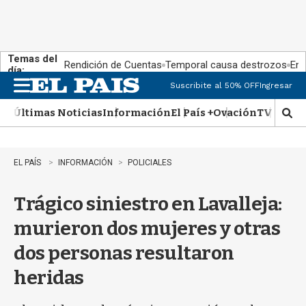
Temas del
Rendición de Cuentas
Temporal causa destrozos
En 
día:
Suscribite al 50% OFF
Ingresar
M
e
Últimas Noticias
Información
El País +
Ovación
TV Show
n
M
u
o
s
t
EL PAÍS
INFORMACIÓN
POLICIALES
r
a
Trágico siniestro en Lavalleja:
r
b
murieron dos mujeres y otras
�
s
dos personas resultaron
q
u
heridas
e
d