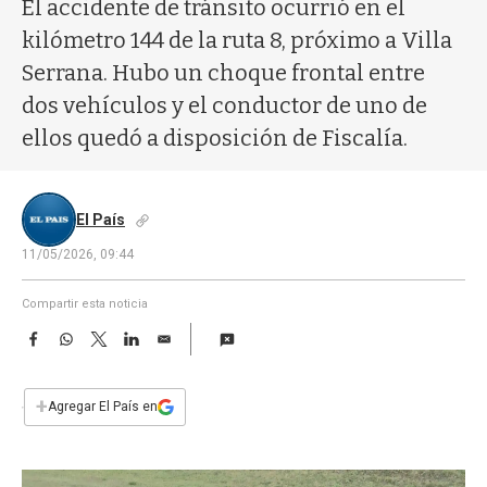
a
El accidente de tránsito ocurrió en el
kilómetro 144 de la ruta 8, próximo a Villa
Serrana. Hubo un choque frontal entre
dos vehículos y el conductor de uno de
ellos quedó a disposición de Fiscalía.
El País
11/05/2026, 09:44
Compartir esta noticia
F
W
T
L
E
a
h
w
i
m
c
a
i
n
a
e
t
t
k
i
+
Agregar El País en
b
s
t
e
l
o
A
e
d
o
p
r
I
k
p
n