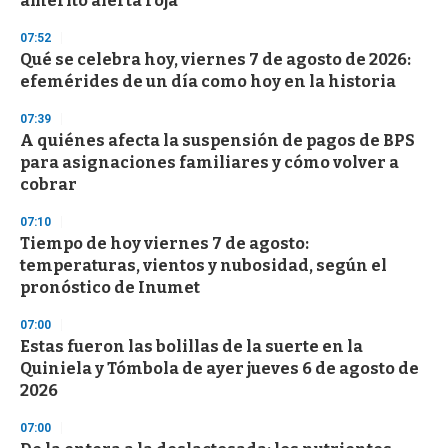
ameritó alerta roja
d
s
07:52
Qué se celebra hoy, viernes 7 de agosto de 2026:
efemérides de un día como hoy en la historia
07:39
A quiénes afecta la suspensión de pagos de BPS
para asignaciones familiares y cómo volver a
cobrar
07:10
Tiempo de hoy viernes 7 de agosto:
temperaturas, vientos y nubosidad, según el
pronóstico de Inumet
07:00
Estas fueron las bolillas de la suerte en la
Quiniela y Tómbola de ayer jueves 6 de agosto de
2026
07:00