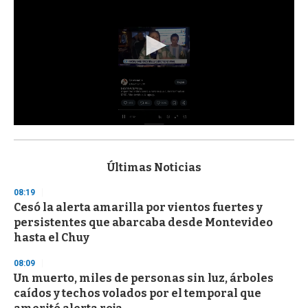
0
s
e
c
Últimas Noticias
o
n
08:19
d
Cesó la alerta amarilla por vientos fuertes y
s
o
persistentes que abarcaba desde Montevideo
f
hasta el Chuy
3
3
s
08:09
e
Un muerto, miles de personas sin luz, árboles
c
caídos y techos volados por el temporal que
o
n