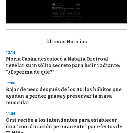
0
s
e
c
Últimas Noticias
o
n
12:14
d
Moria Casán descolocó a Natalia Oreiro al
s
o
revelar su insólito secreto para lucir radiante:
f
"¿Esperma de qué?"
3
3
s
12:00
e
Bajar de peso después de los 40: los hábitos que
c
ayudan a perder grasa y preservar la masa
o
n
muscular
d
s
11:54
Orsi recibe a los intendentes para establecer
una “coordinación permanente” por efectos de