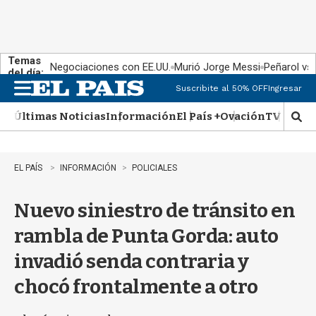
Temas
Negociaciones con EE.UU.
Murió Jorge Messi
Peñarol vs
del día:
Suscribite al 50% OFF
Ingresar
M
e
Últimas Noticias
Información
El País +
Ovación
TV Show
n
M
u
o
s
t
EL PAÍS
INFORMACIÓN
POLICIALES
r
a
Nuevo siniestro de tránsito en
r
b
rambla de Punta Gorda: auto
�
s
invadió senda contraria y
q
u
chocó frontalmente a otro
e
d