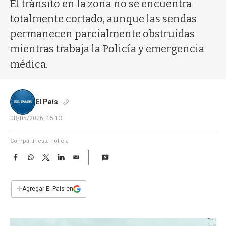
a
El tránsito en la zona no se encuentra
totalmente cortado, aunque las sendas
permanecen parcialmente obstruidas
mientras trabaja la Policía y emergencia
médica.
El País
08/05/2026, 15:13
Compartir esta noticia
F
W
T
L
E
a
h
w
i
m
c
a
i
n
a
e
t
t
k
i
+
Agregar El País en
b
s
t
e
l
o
A
e
d
o
p
r
I
k
p
n