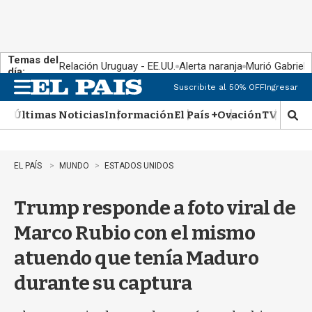
Temas del
Relación Uruguay - EE.UU.
Alerta naranja
Murió Gabriel 
día:
Suscribite al 50% OFF
Ingresar
M
e
Últimas Noticias
Información
El País +
Ovación
TV Show
n
M
u
o
s
t
EL PAÍS
MUNDO
ESTADOS UNIDOS
r
a
Trump responde a foto viral de
r
b
Marco Rubio con el mismo
�
s
atuendo que tenía Maduro
q
u
durante su captura
e
d