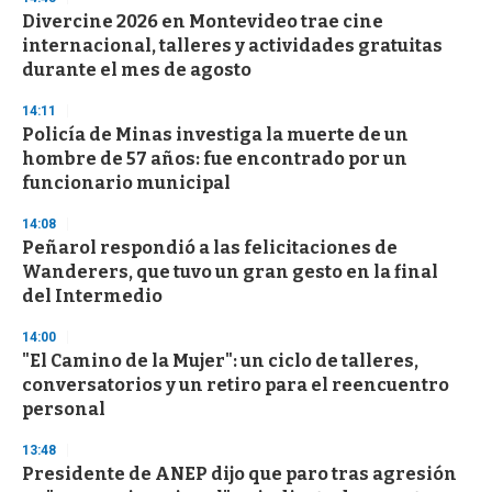
e
Divercine 2026 en Montevideo trae cine
c
internacional, talleres y actividades gratuitas
o
n
durante el mes de agosto
d
s
14:11
Policía de Minas investiga la muerte de un
hombre de 57 años: fue encontrado por un
funcionario municipal
14:08
Peñarol respondió a las felicitaciones de
Wanderers, que tuvo un gran gesto en la final
del Intermedio
14:00
"El Camino de la Mujer": un ciclo de talleres,
conversatorios y un retiro para el reencuentro
personal
13:48
Presidente de ANEP dijo que paro tras agresión