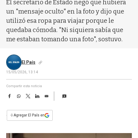
a
El secretario de Estado negó que hubiera
un "mensaje oculto" en la foto y dijo que
utilizó esa ropa para viajar porque le
quedaba cómoda. "Ni siquiera sabía que
me estaban tomando una foto", sostuvo.
El País
15/05/2026, 13:14
Compartir esta noticia
F
W
T
L
E
a
h
w
i
m
c
a
i
n
a
e
t
t
k
i
+
Agregar El País en
b
s
t
e
l
o
A
e
d
o
p
r
I
k
p
n