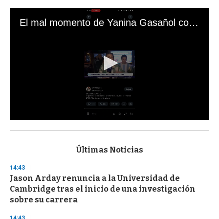
El mal momento de Yanina Gasañol con un hincha argentino en "Subrayado"
0
s
e
c
Últimas Noticias
o
n
14:43
d
Jason Arday renuncia a la Universidad de
s
o
Cambridge tras el inicio de una investigación
f
sobre su carrera
3
3
s
14:43