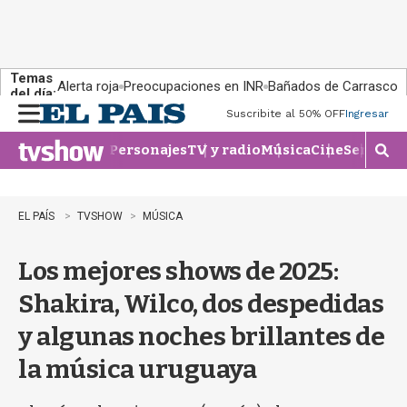
Temas
Alerta roja
Preocupaciones en INR
Bañados de Carrasco
del día:
Suscribite al 50% OFF
Ingresar
M
e
Personajes
TV y radio
Música
Cine
Series
Te
n
M
u
o
s
t
EL PAÍS
TVSHOW
MÚSICA
r
a
Los mejores shows de 2025:
r
b
Shakira, Wilco, dos despedidas
�
s
y algunas noches brillantes de
q
u
la música uruguaya
e
d