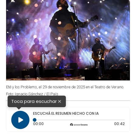
Eté y los Problems, el 29 de noviembre de 2025 en el Teatro de Verano.
Foto: Ignacio Sánchez / El País
×
Toca para escuchar
ESCUCHÁ EL RESUMEN HECHO CON IA
Tiempo transcurrido: 0 segundos
Durac
00:00
00:42