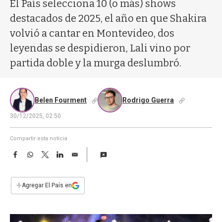
a
El País selecciona 10 (o más) shows
destacados de 2025, el año en que Shakira
volvió a cantar en Montevideo, dos
leyendas se despidieron, Lali vino por
partida doble y la murga deslumbró.
Belen Fourment
Rodrigo Guerra
30/12/2025, 02:50
Compartir esta noticia
F
W
T
L
E
a
h
w
i
m
c
a
i
n
a
e
t
t
k
i
+
Agregar El País en
b
s
t
e
l
o
A
e
d
o
p
r
I
k
p
n