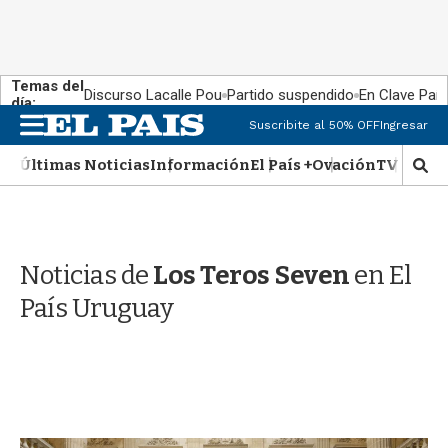
Temas del
Discurso Lacalle Pou
Partido suspendido
En Clave País
día:
M
Suscribite al 50% OFF
Ingresar
e
n
Últimas Noticias
Información
El País +
Ovación
TV Show
M
u
o
s
t
r
Noticias de
Los Teros Seven
en El
a
r
País Uruguay
b
�
s
q
u
e
d