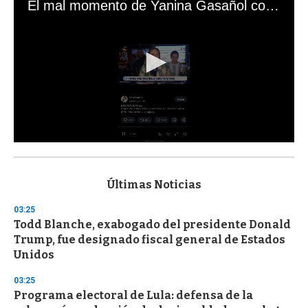
El mal momento de Yanina Gasañol con un hincha argentino en "Subrayado"
0
s
e
c
Últimas Noticias
o
n
03:25
d
Todd Blanche, exabogado del presidente Donald
s
o
Trump, fue designado fiscal general de Estados
f
Unidos
3
3
s
03:25
e
Programa electoral de Lula: defensa de la
c