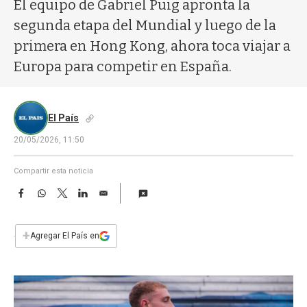
a
El equipo de Gabriel Puig apronta la
segunda etapa del Mundial y luego de la
primera en Hong Kong, ahora toca viajar a
Europa para competir en España.
El País
20/05/2026, 11:50
Compartir esta noticia
F
W
T
L
E
a
h
w
i
m
c
a
i
n
a
e
t
t
k
i
+
Agregar El País en
b
s
t
e
l
o
A
e
d
o
p
r
I
k
p
n