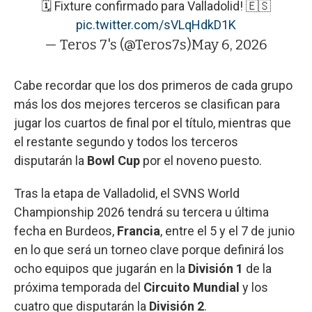
🗓️ Fixture confirmado para Valladolid! 🇪🇸
pic.twitter.com/sVLqHdkD1K
— Teros 7's (@Teros7s)
May 6, 2026
Cabe recordar que los dos primeros de cada grupo
más los dos mejores terceros se clasifican para
jugar los cuartos de final por el título, mientras que
el restante segundo y todos los terceros
disputarán la
Bowl Cup
por el noveno puesto.
Tras la etapa de Valladolid, el SVNS World
Championship 2026 tendrá su tercera u última
fecha en Burdeos,
Francia
, entre el 5 y el 7 de junio
en lo que será un torneo clave porque definirá los
ocho equipos que jugarán en la
División 1
de la
próxima temporada del
Circuito Mundial
y los
cuatro que disputarán la
División 2
.