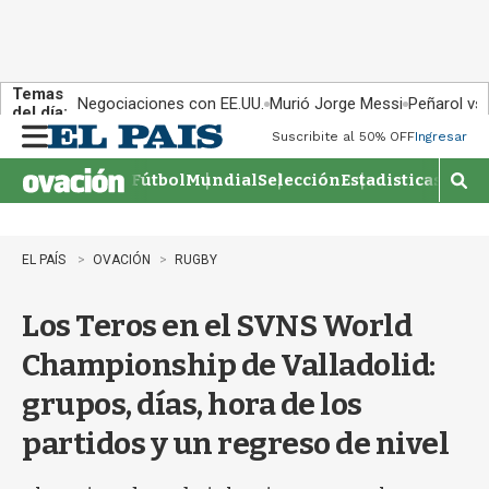
Temas
Negociaciones con EE.UU.
Murió Jorge Messi
Peñarol vs
del día:
Suscribite al 50% OFF
Ingresar
M
e
Fútbol
Mundial
Selección
Estadisticas
Agen
n
M
u
o
s
t
EL PAÍS
OVACIÓN
RUGBY
r
a
Los Teros en el SVNS World
r
b
Championship de Valladolid:
�
s
grupos, días, hora de los
q
u
partidos y un regreso de nivel
e
d