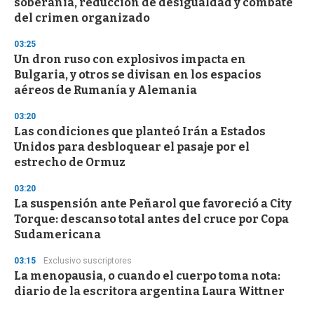
soberanía, reducción de desigualdad y combate
o
n
del crimen organizado
d
s
03:25
Un dron ruso con explosivos impacta en
Bulgaria, y otros se divisan en los espacios
aéreos de Rumanía y Alemania
03:20
Las condiciones que planteó Irán a Estados
Unidos para desbloquear el pasaje por el
estrecho de Ormuz
03:20
La suspensión ante Peñarol que favoreció a City
Torque: descanso total antes del cruce por Copa
Sudamericana
03:15
Exclusivo suscriptores
La menopausia, o cuando el cuerpo toma nota:
diario de la escritora argentina Laura Wittner