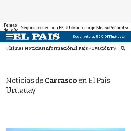
Temas
Negociaciones con EE.UU.
Murió Jorge Messi
Peñarol vs
del día:
M
Suscribite al 50% OFF
Ingresar
e
n
Últimas Noticias
Información
El País +
Ovación
TV Show
M
u
o
s
t
r
Noticias de
Carrasco
en El País
a
r
Uruguay
b
�
s
q
u
e
d