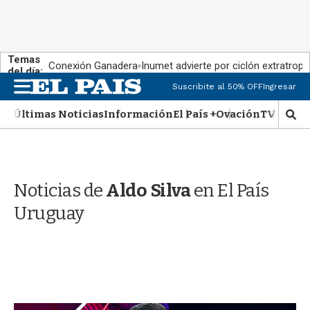
Temas
Conexión Ganadera
Inumet advierte por ciclón extratropi
del día:
M
Suscribite al 50% OFF
Ingresar
e
n
Últimas Noticias
Información
El País +
Ovación
TV Show
M
u
o
s
t
r
Noticias de
Aldo Silva
en El País
a
r
Uruguay
b
�
s
q
u
e
d