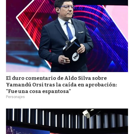
a
El duro comentario de Aldo Silva sobre
Yamandú Orsi tras la caída en aprobación:
"Fue una cosa espantosa"
Personajes