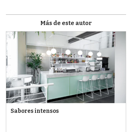
a
Más de este autor
Sabores intensos