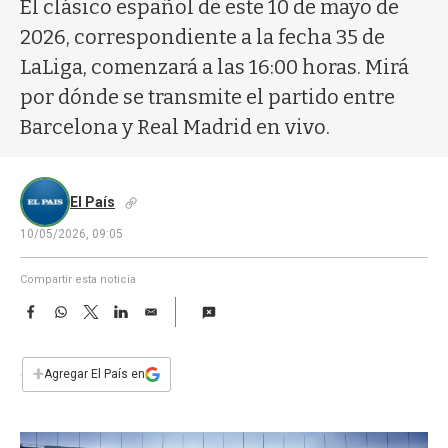
a
El clásico español de este 10 de mayo de
2026, correspondiente a la fecha 35 de
LaLiga, comenzará a las 16:00 horas. Mirá
por dónde se transmite el partido entre
Barcelona y Real Madrid en vivo.
El País
10/05/2026, 09:05
Compartir esta noticia
F
W
T
L
E
a
h
w
i
m
c
a
i
n
a
e
t
t
k
i
+
Agregar El País en
b
s
t
e
l
o
A
e
d
o
p
r
I
k
p
n