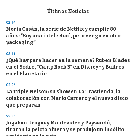
e
c
Últimas Noticias
o
n
02:14
d
Moria Casán, la serie de Netflix y cumplir 80
s
o
años: “Soy una intelectual, pero vengo en otro
f
packaging”
3
3
s
02:11
e
¿Qué hay para hacer en la semana? Ruben Blades
c
en el Sodre, "Camp Rock 3" en Disney+ y Buitres
o
n
en el Planetario
d
s
02:06
La Triple Nelson: su show en La Trastienda, la
colaboración con Mario Carrero y el nuevo disco
que preparan
23:56
Jugaban Uruguay Montevideo y Paysandú,
tiraron la pelota afuera y se produjo un insólito