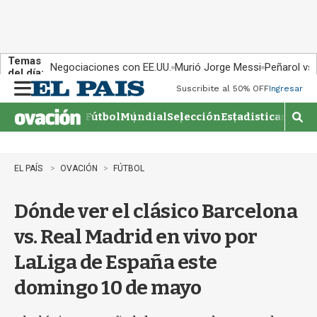
Temas
Negociaciones con EE.UU.
Murió Jorge Messi
Peñarol vs
del día:
Suscribite al 50% OFF
Ingresar
M
e
Fútbol
Mundial
Selección
Estadisticas
Agen
n
M
u
o
s
t
EL PAÍS
OVACIÓN
FÚTBOL
r
a
Dónde ver el clásico Barcelona
r
b
vs. Real Madrid en vivo por
�
s
LaLiga de España este
q
u
domingo 10 de mayo
e
d