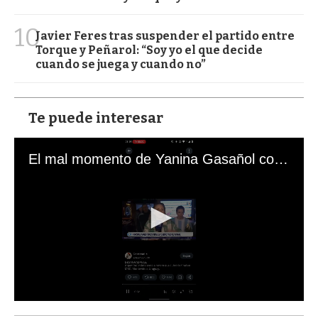
10
Javier Feres tras suspender el partido entre
Torque y Peñarol: “Soy yo el que decide
cuando se juega y cuando no”
Te puede interesar
El mal momento de Yanina Gasañol con un hincha argentino en "Subrayado"
0
s