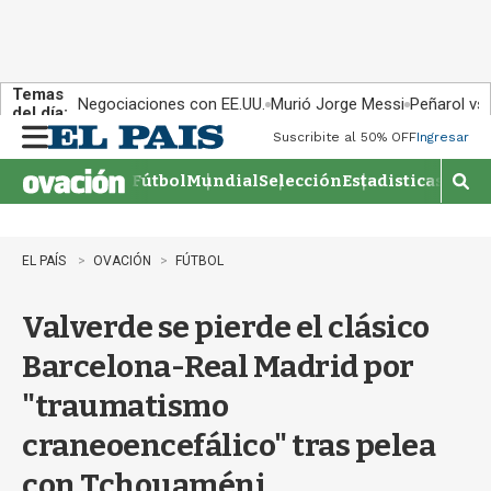
Temas
Negociaciones con EE.UU.
Murió Jorge Messi
Peñarol vs
del día:
Suscribite al 50% OFF
Ingresar
M
e
Fútbol
Mundial
Selección
Estadisticas
Agen
n
M
u
o
s
t
EL PAÍS
OVACIÓN
FÚTBOL
r
a
Valverde se pierde el clásico
r
b
Barcelona-Real Madrid por
�
s
"traumatismo
q
u
craneoencefálico" tras pelea
e
d
con Tchouaméni