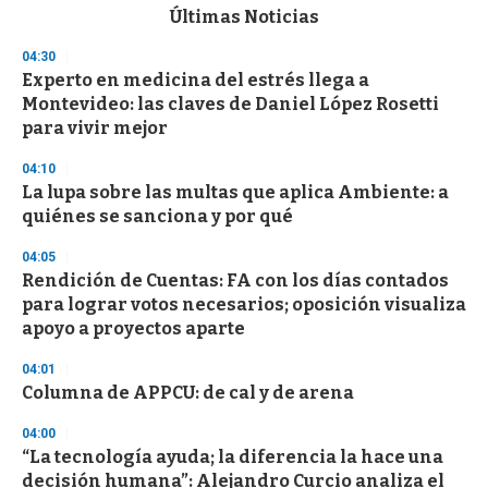
c
Últimas Noticias
o
n
04:30
d
Experto en medicina del estrés llega a
s
o
Montevideo: las claves de Daniel López Rosetti
f
para vivir mejor
3
3
s
04:10
e
La lupa sobre las multas que aplica Ambiente: a
c
quiénes se sanciona y por qué
o
n
d
04:05
s
Rendición de Cuentas: FA con los días contados
para lograr votos necesarios; oposición visualiza
apoyo a proyectos aparte
04:01
Columna de APPCU: de cal y de arena
04:00
“La tecnología ayuda; la diferencia la hace una
decisión humana”: Alejandro Curcio analiza el