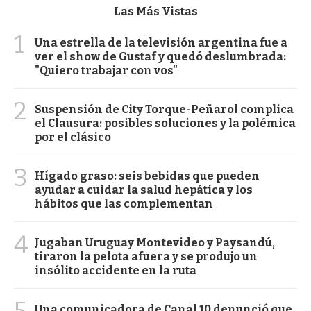
Las Más Vistas
1
Una estrella de la televisión argentina fue a
ver el show de Gustaf y quedó deslumbrada:
"Quiero trabajar con vos"
2
Suspensión de City Torque-Peñarol complica
el Clausura: posibles soluciones y la polémica
por el clásico
3
Hígado graso: seis bebidas que pueden
ayudar a cuidar la salud hepática y los
hábitos que las complementan
4
Jugaban Uruguay Montevideo y Paysandú,
tiraron la pelota afuera y se produjo un
insólito accidente en la ruta
5
Una comunicadora de Canal 10 denunció que