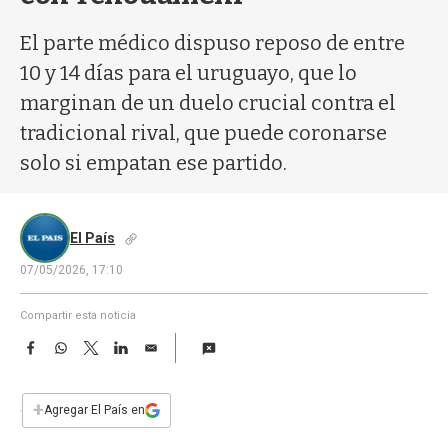
a
El parte médico dispuso reposo de entre
10 y 14 días para el uruguayo, que lo
marginan de un duelo crucial contra el
tradicional rival, que puede coronarse
solo si empatan ese partido.
El País
07/05/2026, 17:10
Compartir esta noticia
F
W
T
L
E
a
h
w
i
m
c
a
i
n
a
e
t
t
k
i
+
Agregar El País en
b
s
t
e
l
o
A
e
d