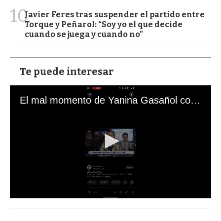
10
Javier Feres tras suspender el partido entre
Torque y Peñarol: “Soy yo el que decide
cuando se juega y cuando no”
Te puede interesar
El mal momento de Yanina Gasañol con un hincha argentino en "Subrayado"
0
s
e