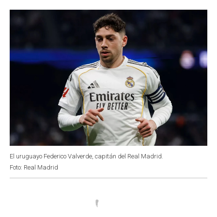
o
p
r
I
k
p
n
El uruguayo Federico Valverde, capitán del Real Madrid.
Foto: Real Madrid