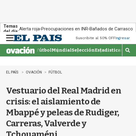
Temas
Alerta roja
Preocupaciones en INR
Bañados de Carrasco
del día:
Suscribite al 50% OFF
Ingresar
M
e
Fútbol
Mundial
Selección
Estadisticas
Agen
n
M
u
o
s
t
EL PAÍS
OVACIÓN
FÚTBOL
r
a
Vestuario del Real Madrid en
r
b
crisis: el aislamiento de
�
s
Mbappé y peleas de Rudiger,
q
u
Carreras, Valverde y
e
d
Tchouaméni