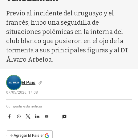
a
Previo al incidente del uruguayo y el
francés, hubo una seguidilla de
situaciones polémicas en la interna del
club blanco que pusieron en el ojo de la
tormenta a sus principales figuras y al DT
Álvaro Arbeloa.
El País
07/05/2026, 14:08
Compartir esta noticia
F
W
T
L
E
a
h
w
i
m
c
a
i
n
a
e
t
t
k
i
+
Agregar El País en