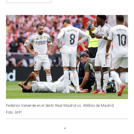
b
s
t
e
l
o
A
e
d
o
p
r
I
k
p
n
Federico Valverde en el derbi Real Madrid vs. Atlético de Madrid.
Foto: AFP.