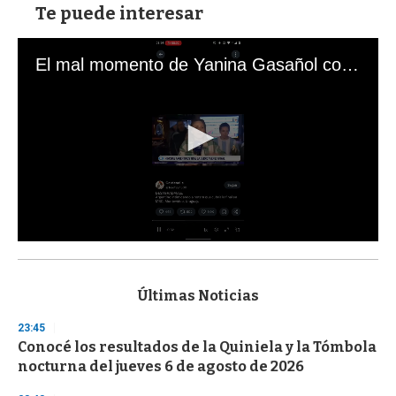
Te puede interesar
El mal momento de Yanina Gasañol con un hincha argentino en "Subrayado"
0
s
e
c
Últimas Noticias
o
n
23:45
d
Conocé los resultados de la Quiniela y la Tómbola
s
o
nocturna del jueves 6 de agosto de 2026
f
3