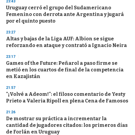
23:43
3
s
Uruguay cerró el grupo del Sudamericano
e
Femenino con derrota ante Argentina y jugará
c
por el quinto puesto
o
n
d
23:27
s
Altas y bajas de la Liga AUF: Albion se sigue
reforzando en ataque y contrató a Ignacio Neira
23:17
Games of the Future: Peñarol a paso firme se
metió en los cuartos de final de la competencia
en Kazajistán
21:57
"¡Volvé a Adeom!": el filoso comentario de Yesty
Prieto a Valeria Ripoll en plena Cena de Famosos
21:26
De mostrar su práctica a incrementar la
cantidad de jugadores citados: los primeros días
de Forlán en Uruguay