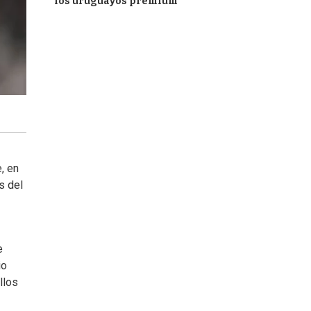
los uruguayos premium
, en
s del
e
io
llos