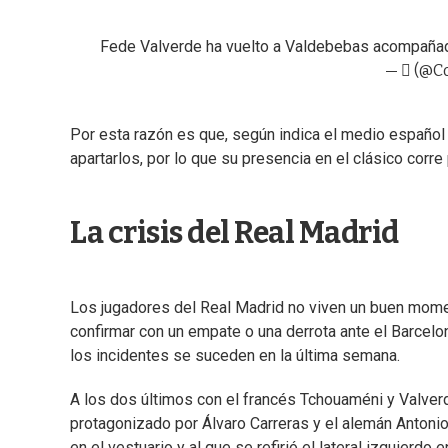
Fede Valverde ha vuelto a Valdebebas acompañado
— ️ٓ‏️
Por esta razón es que, según indica el medio español 
apartarlos, por lo que su presencia en el clásico corre 
La crisis del Real Madrid
Los jugadores del Real Madrid no viven un buen momen
confirmar con un empate o una derrota ante el Barcelo
los incidentes se suceden en la última semana.
A los dos últimos con el francés Tchouaméni y Valver
protagonizado por Álvaro Carreras y el alemán Antonio
en el vestuario y al que se refirió el lateral izquierd