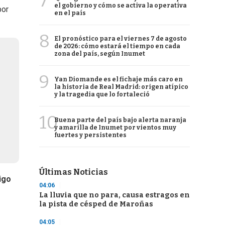
7
el gobierno y cómo se activa la operativa
por
en el país
8
El pronóstico para el viernes 7 de agosto
de 2026: cómo estará el tiempo en cada
zona del país, según Inumet
9
Yan Diomande es el fichaje más caro en
la historia de Real Madrid: origen atípico
y la tragedia que lo fortaleció
10
Buena parte del país bajo alerta naranja
y amarilla de Inumet por vientos muy
fuertes y persistentes
Últimas Noticias
igo
04:06
La lluvia que no para, causa estragos en
la pista de césped de Maroñas
04:05