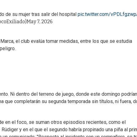
 de su mujer tras salir del hospital
pic.twitter.com/vPDLfgzw
‏ (@CocoExiliado)
May 7, 2026
Marca, el club evalúa tomar medidas, entre los que se estudia
peligro.
to. Ni dentro del terreno de juego, donde este domingo podría
na que completarán su segunda temporada sin títulos, ni fuera, 
de en el foco, se suman otros episodios recientes, como el
 Rüdiger y en el que el segundo habría propinado una piña al pri
o en un comunicado: "Respecto al incidente con un compañero, se tr