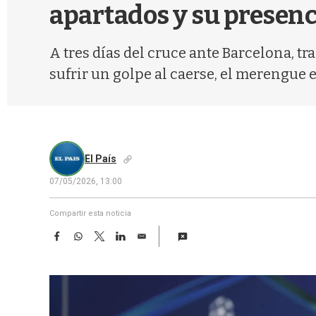
apartados y su presenci
A tres días del cruce ante Barcelona, t
sufrir un golpe al caerse, el merengue 
El País
07/05/2026, 13:00
Compartir esta noticia
F
W
T
L
E
a
h
w
i
m
c
a
i
n
a
e
t
t
k
i
b
s
t
e
l
o
A
e
d