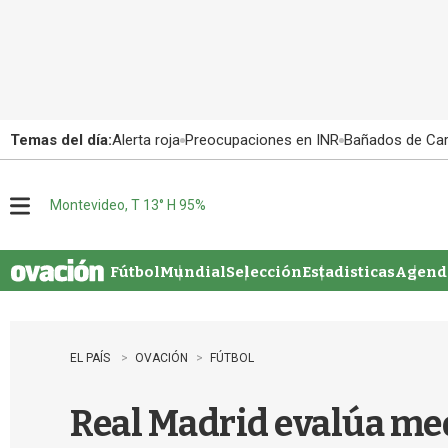
Temas del día:
Alerta roja
Preocupaciones en INR
Bañados de Ca
Montevideo, T 13° H 95%
M
e
n
u
Fútbol
Mundial
Selección
Estadisticas
Agenda
EL PAÍS
OVACIÓN
FÚTBOL
Real Madrid evalúa me