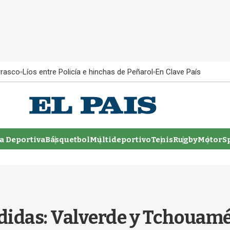
rrasco
Líos entre Policía e hinchas de Peñarol
En Clave País
 Deportiva
Básquetbol
Multideportivo
Tenis
Rugby
MotorSp
didas: Valverde y Tchouamé