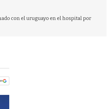
s
q
u
e
nado con el uruguayo en el hospital por
d
a
 en