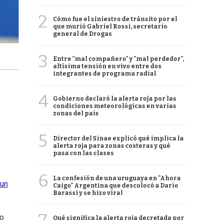
2
Cómo fue el siniestro de tránsito por el
que murió Gabriel Rossi, secretario
general de Drogas
3
Entre "mal compañero" y "mal perdedor",
altísima tensión en vivo entre dos
integrantes de programa radial
4
Gobierno declaró la alerta roja por las
condiciones meteorológicas en varias
zonas del país
5
Director del Sinae explicó qué implica la
alerta roja para zonas costeras y qué
pasa con las clases
6
La confesión de una uruguaya en "Ahora
 un
Caigo" Argentina que descolocó a Darío
Barassi y se hizo viral
io
Qué significa la alerta roja decretada por