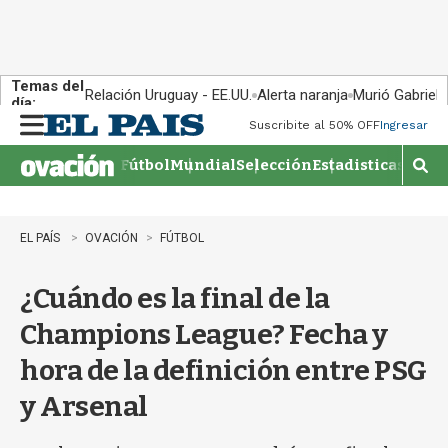
Temas del
Relación Uruguay - EE.UU.
Alerta naranja
Murió Gabriel 
día:
Suscribite al 50% OFF
Ingresar
M
e
Fútbol
Mundial
Selección
Estadisticas
Agen
n
M
u
o
s
t
EL PAÍS
OVACIÓN
FÚTBOL
r
a
¿Cuándo es la final de la
r
b
Champions League? Fecha y
�
s
hora de la definición entre PSG
q
u
y Arsenal
e
d