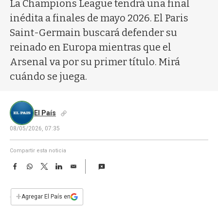
a
La Champions League tendrá una final
inédita a finales de mayo 2026. El Paris
Saint-Germain buscará defender su
reinado en Europa mientras que el
Arsenal va por su primer título. Mirá
cuándo se juega.
El País
08/05/2026, 07:35
Compartir esta noticia
F
W
T
L
E
a
h
w
i
m
c
a
i
n
a
e
t
t
k
i
+
Agregar El País en
b
s
t
e
l
o
A
e
d