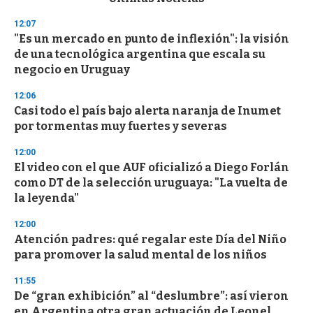
o
n
12:07
d
"Es un mercado en punto de inflexión": la visión
s
o
de una tecnológica argentina que escala su
f
negocio en Uruguay
3
3
s
12:06
e
Casi todo el país bajo alerta naranja de Inumet
c
por tormentas muy fuertes y severas
o
n
d
12:00
s
El video con el que AUF oficializó a Diego Forlán
como DT de la selección uruguaya: "La vuelta de
la leyenda"
12:00
Atención padres: qué regalar este Día del Niño
para promover la salud mental de los niños
11:55
De “gran exhibición” al “deslumbre”: así vieron
en Argentina otra gran actuación de Leonel