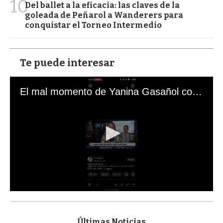
10
Del ballet a la eficacia: las claves de la
goleada de Peñarol a Wanderers para
conquistar el Torneo Intermedio
Te puede interesar
El mal momento de Yanina Gasañol con un hincha argentino en "Subrayado"
0
s
e
c
Últimas Noticias