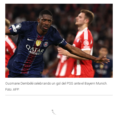
o
p
r
I
k
p
n
Ousmane Dembélé celebrando un gol del PSG ante el Bayern Munich.
Foto: AFP.