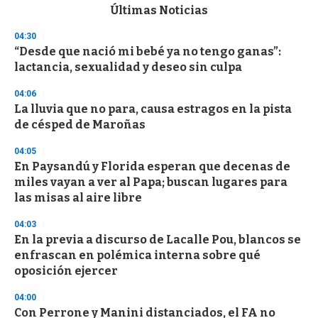
c
Últimas Noticias
o
n
04:30
d
“Desde que nació mi bebé ya no tengo ganas”:
s
o
lactancia, sexualidad y deseo sin culpa
f
3
04:06
3
s
La lluvia que no para, causa estragos en la pista
e
de césped de Maroñas
c
o
04:05
n
d
En Paysandú y Florida esperan que decenas de
s
miles vayan a ver al Papa; buscan lugares para
las misas al aire libre
04:03
En la previa a discurso de Lacalle Pou, blancos se
enfrascan en polémica interna sobre qué
oposición ejercer
04:00
Con Perrone y Manini distanciados, el FA no