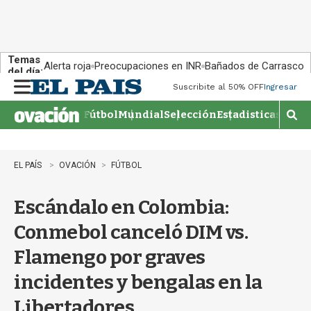
Temas
Alerta roja
Preocupaciones en INR
Bañados de Carrasco
del día:
Suscribite al 50% OFF
Ingresar
M
e
Fútbol
Mundial
Selección
Estadisticas
Agen
n
M
u
o
s
t
EL PAÍS
OVACIÓN
FÚTBOL
r
a
Escándalo en Colombia:
r
b
Conmebol canceló DIM vs.
�
s
Flamengo por graves
q
u
incidentes y bengalas en la
e
d
Libertadores