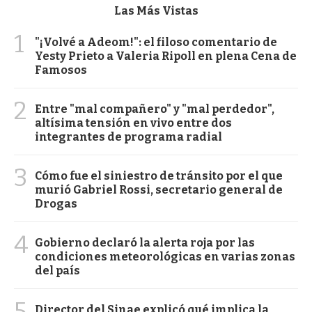
Las Más Vistas
1
"¡Volvé a Adeom!": el filoso comentario de
Yesty Prieto a Valeria Ripoll en plena Cena de
Famosos
2
Entre "mal compañero" y "mal perdedor",
altísima tensión en vivo entre dos
integrantes de programa radial
3
Cómo fue el siniestro de tránsito por el que
murió Gabriel Rossi, secretario general de
Drogas
4
Gobierno declaró la alerta roja por las
condiciones meteorológicas en varias zonas
del país
5
Director del Sinae explicó qué implica la