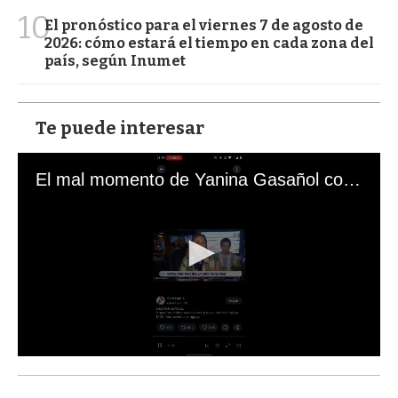
10
El pronóstico para el viernes 7 de agosto de
2026: cómo estará el tiempo en cada zona del
país, según Inumet
Te puede interesar
El mal momento de Yanina Gasañol con un hincha argentino en "Subrayado"
0
s
e