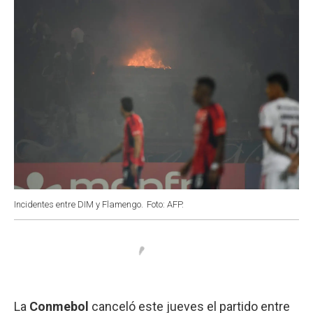
k
p
n
Incidentes entre DIM y Flamengo.
Foto: AFP.
La
Conmebol
canceló este jueves el partido entre