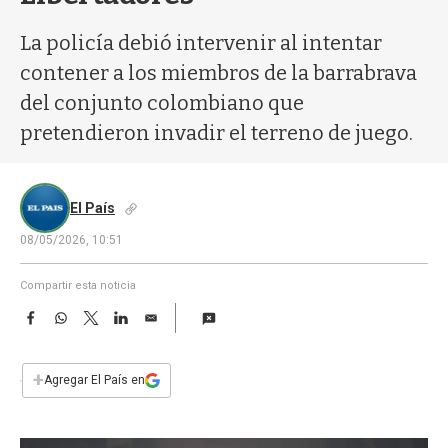
a
La policía debió intervenir al intentar
contener a los miembros de la barrabrava
del conjunto colombiano que
pretendieron invadir el terreno de juego.
El País
08/05/2026, 10:51
Compartir esta noticia
F
W
T
L
E
a
h
w
i
m
c
a
i
n
a
e
t
t
k
i
+
Agregar El País en
b
s
t
e
l
o
A
e
d
o
p
r
I