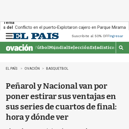
Tema
s del
Conflicto en el puerto
Explotaron cajero en Parque Miramar
día:
Suscribite al 50% OFF
Ingresar
M
e
Fútbol
Mundial
Selección
Estadisticas
Agen
n
M
u
o
s
t
EL PAÍS
OVACIÓN
BASQUETBOL
r
a
Peñarol y Nacional van por
r
b
poner estirar sus ventajas en
�
s
sus series de cuartos de final:
q
u
hora y dónde ver
e
d