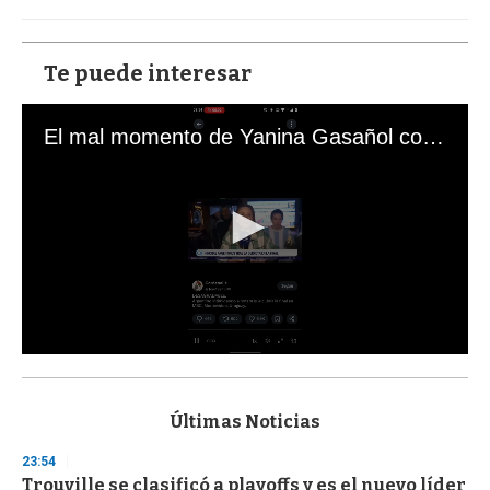
Te puede interesar
El mal momento de Yanina Gasañol con un hincha argentino en "Subrayado"
0
s
e
c
Últimas Noticias
o
n
23:54
d
Trouville se clasificó a playoffs y es el nuevo líder
s