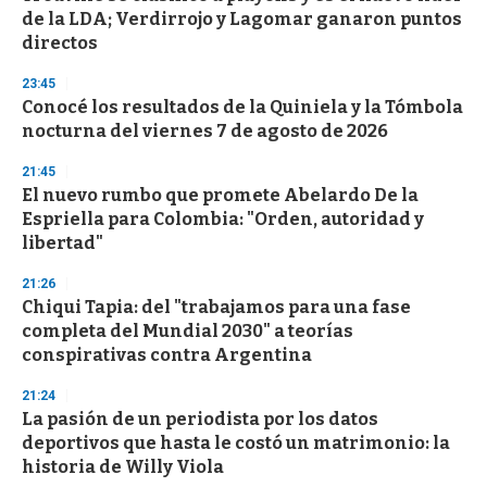
o
de la LDA; Verdirrojo y Lagomar ganaron puntos
f
directos
3
3
s
23:45
e
Conocé los resultados de la Quiniela y la Tómbola
c
nocturna del viernes 7 de agosto de 2026
o
n
d
21:45
s
El nuevo rumbo que promete Abelardo De la
Espriella para Colombia: "Orden, autoridad y
libertad"
21:26
Chiqui Tapia: del "trabajamos para una fase
completa del Mundial 2030" a teorías
conspirativas contra Argentina
21:24
La pasión de un periodista por los datos
deportivos que hasta le costó un matrimonio: la
historia de Willy Viola