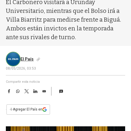
a
El Carbonero visitará a Urunday
Universitario, mientras que el Bolso irá a
Villa Biarritz para medirse frente a Biguá.
Ambos están invictos en la temporada
ante sus rivales de turno.
El País
08/05/2026, 03:53
Compartir esta noticia
F
W
T
L
E
a
h
w
i
m
c
a
i
n
a
e
t
t
k
i
+
Agregar El País en
b
s
t
e
l
o
A
e
d
o
p
r
I
k
p
n