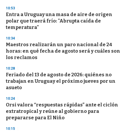
o
n
10:53
d
Entra a Uruguay una masa de aire de origen
s
o
polar que traerá frío: "Abrupta caída de
f
temperatura"
3
3
s
10:34
e
Maestros realizarán un paro nacional de 24
c
horas: en qué fecha de agosto será y cuáles son
o
n
los reclamos
d
s
10:28
Feriado del 13 de agosto de 2026: quiénes no
trabajan en Uruguay el próximo jueves por un
asueto
10:24
Orsi valora “respuestas rápidas” ante el ciclón
extratropical y reúne al gobierno para
prepararse para El Niño
10:15