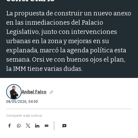
a
La propuesta de construir un nuevo anexo
en las inmediaciones del Palacio
Legislativo, junto con intervenciones
urbanas en la zona y mejoras en su
explanada, marcó la agenda política esta
semana. Orsi ve con buenos ojos el plan,
la IMM tiene varias dudas.
Aníbal Falco
08/05/2026, 04:00
Compartir esta noticia
F
W
T
L
E
a
h
w
i
m
c
a
i
n
a