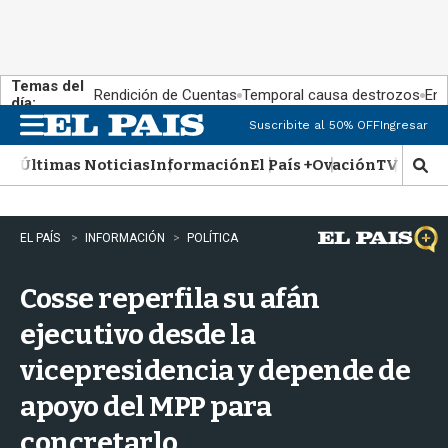
Temas del
Rendición de Cuentas
Temporal causa destrozos
En 
día:
Suscribite al 50% OFF
Ingresar
M
e
Últimas Noticias
Información
El País +
Ovación
TV Show
n
M
u
o
s
t
EL PAÍS
INFORMACIÓN
POLÍTICA
r
a
Cosse reperfila su afán
r
b
ejecutivo desde la
�
s
vicepresidencia y depende de
q
u
apoyo del MPP para
e
d
concretarlo