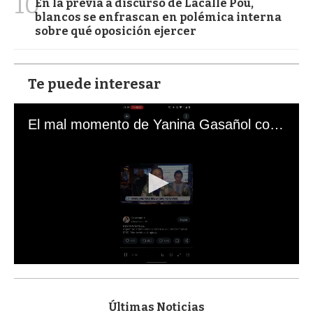
10
En la previa a discurso de Lacalle Pou,
blancos se enfrascan en polémica interna
sobre qué oposición ejercer
Te puede interesar
El mal momento de Yanina Gasañol con un hincha argentino en "Subrayado"
0
s
e
c
Últimas Noticias