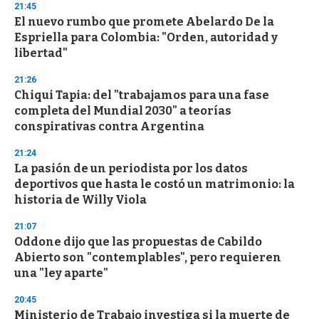
21:45
d
El nuevo rumbo que promete Abelardo De la
s
o
Espriella para Colombia: "Orden, autoridad y
f
libertad"
3
3
s
21:26
e
Chiqui Tapia: del "trabajamos para una fase
c
completa del Mundial 2030" a teorías
o
n
conspirativas contra Argentina
d
s
21:24
La pasión de un periodista por los datos
deportivos que hasta le costó un matrimonio: la
historia de Willy Viola
21:07
Oddone dijo que las propuestas de Cabildo
Abierto son "contemplables", pero requieren
una "ley aparte"
20:45
Ministerio de Trabajo investiga si la muerte de