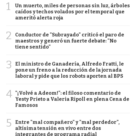
1
Un muerto, miles de personas sin luz, árboles
caídos y techos volados por el temporal que
ameritó alerta roja
2
Conductor de "Subrayado" criticó el paro de
maestros y generó un fuerte debate: "No
tiene sentido"
3
El ministro de Ganadería, Alfredo Fratti, le
pone un freno a la reducción de la jornada
laboral y pide que los robots aporten al BPS
4
"¡Volvé a Adeom!": el filoso comentario de
Yesty Prieto a Valeria Ripoll en plena Cena de
Famosos
5
Entre "mal compañero" y "mal perdedor",
altísima tensión en vivo entre dos
integrantes de programa radial