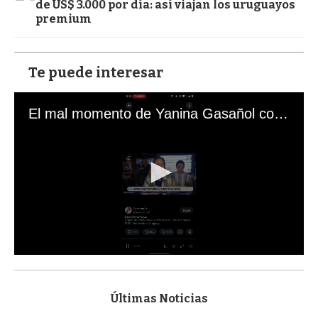
de US$ 3.000 por día: así viajan los uruguayos
premium
Te puede interesar
El mal momento de Yanina Gasañol con un hincha argentino en "Subrayado"
0
s
e
c
Últimas Noticias
o
n