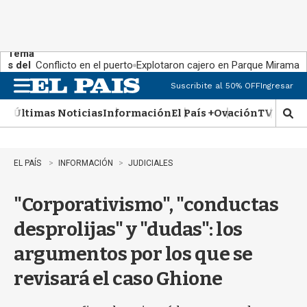
Tema
s del
Conflicto en el puerto
Explotaron cajero en Parque Miramar
día:
Suscribite al 50% OFF
Ingresar
M
e
Últimas Noticias
Información
El País +
Ovación
TV Show
n
M
u
o
s
t
EL PAÍS
INFORMACIÓN
JUDICIALES
r
a
"Corporativismo", "conductas
r
b
desprolijas" y "dudas": los
�
s
argumentos por los que se
q
u
revisará el caso Ghione
e
d