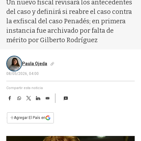
a
Un nuevo fiscal revisará los antecedentes
del caso y definirá si reabre el caso contra
la exfiscal del caso Penadés; en primera
instancia fue archivado por falta de
mérito por Gilberto Rodríguez
Paula Ojeda
08/05/2026, 04:00
Compartir esta noticia
F
W
T
L
E
a
h
w
i
m
c
a
i
n
a
e
t
t
k
i
+
Agregar El País en
b
s
t
e
l
o
A
e
d
o
p
r
I
k
p
n