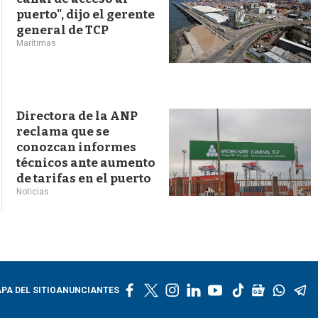
puerto", dijo el gerente
general de TCP
Marítimas
Directora de la ANP
reclama que se
conozcan informes
técnicos ante aumento
de tarifas en el puerto
Noticias
f
t
i
l
y
t
g
w
t
PA DEL SITIO
ANUNCIANTES
a
w
n
i
o
i
o
h
e
c
i
s
n
u
k
o
a
l