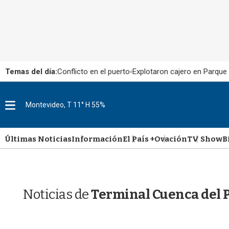
Temas del día:
Conflicto en el puerto
Explotaron cajero en Parque
M
Montevideo, T 11° H 55%
e
n
u
Últimas Noticias
Información
El País +
Ovación
TV Show
B
Noticias de
Terminal Cuenca del 