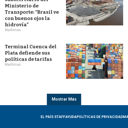
Ministerio de
Transporte: “Brasil ve
con buenos ojos la
hidrovía”
Marítimas
Terminal Cuenca del
Plata defiende sus
políticas de tarifas
Marítimas
Mostrar Más
EL PAÍS STAFF
AYUDA
POLÍTICAS DE PRIVACIDAD
MA