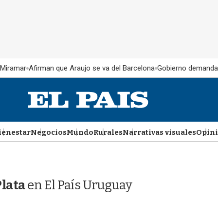
 Miramar
Afirman que Araujo se va del Barcelona
Gobierno demanda
ienestar
Negocios
Mundo
Rurales
Narrativas visuales
Opin
Plata
en El País Uruguay