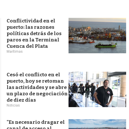
s
q
u
e
Conflictividad en el
d
puerto: las razones
a
políticas detrás de los
paros en la Terminal
Cuenca del Plata
Marítimas
Cesó el conflicto en el
puerto, hoy se retoman
las actividades y se abre
un plazo de negociación
de diez días
Noticias
"Es necesario dragar el
canal de acceso al