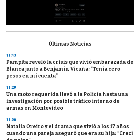
0
s
e
c
Últimas Noticias
o
n
11:43
d
Pampita reveló la crisis que vivió embarazada de
s
o
Blanca junto a Benjamín Vicuña: "Tenía cero
f
pesos en mi cuenta"
3
3
s
11:29
e
Una moto requerida llevó a la Policía hasta una
c
investigación por posible tráfico interno de
o
n
armas en Montevideo
d
s
11:06
Natalia Oreiro y el drama que vivió a los 17 años
cuando una pareja aseguró que era su hija: “Crecí