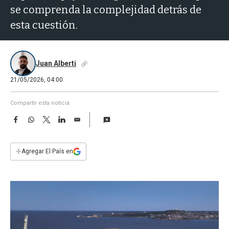
a
se comprenda la complejidad detrás de
esta cuestión.
Juan Alberti
21/05/2026, 04:00
Compartir esta noticia
F
W
T
L
E
a
h
w
i
m
c
a
i
n
a
e
t
t
k
i
+
Agregar El País en
b
s
t
e
l
o
A
e
d
o
p
r
I
k
p
n