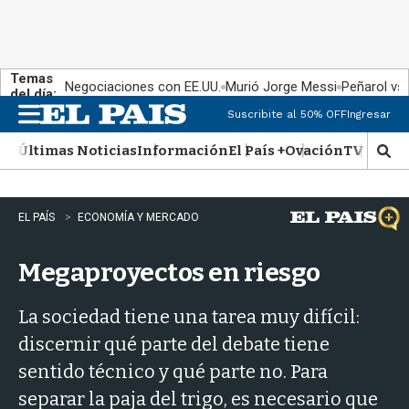
Temas
Negociaciones con EE.UU.
Murió Jorge Messi
Peñarol vs
del día:
Suscribite al 50% OFF
Ingresar
M
e
Últimas Noticias
Información
El País +
Ovación
TV Show
n
M
u
o
s
t
EL PAÍS
ECONOMÍA Y MERCADO
r
a
Megaproyectos en riesgo
r
b
�
La sociedad tiene una tarea muy difícil:
s
q
discernir qué parte del debate tiene
u
sentido técnico y qué parte no. Para
e
d
separar la paja del trigo, es necesario que