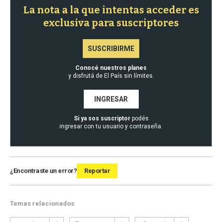
La nota a la que intentas acceder es
exclusiva para suscriptores
SUSCRIBIRME
Conocé nuestros planes
y disfrutá de El País sin límites.
INGRESAR
Si ya sos suscriptor
podés
ingresar con tu usuario y contraseña.
¿Encontraste un error?
Reportar
Temas relacionados