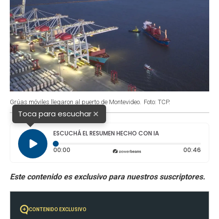
Grúas móviles llegaron al puerto de Montevideo.
Foto: TCP.
×
Toca para escuchar
ESCUCHÁ EL RESUMEN HECHO CON IA
Tiempo transcurrido: 0 segundos
Durac
00:00
00:46
CONTENIDO EXCLUSIVO