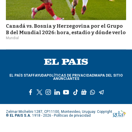
Canadá vs. Bosnia y Herzegovina por el Grupo
B del Mundial 2026: hora, estadio y dónde verlo
Mundial
EL PAÍS STAFF
AYUDA
POLÍTICAS DE PRIVACIDAD
MAPA DEL SITIO
ANUNCIANTES
f
t
i
l
y
t
g
w
t
a
w
n
i
o
i
o
h
e
c
i
s
n
u
k
o
a
l
e
t
t
k
t
t
g
t
e
Zelmar Michelini 1287, CP.11100, Montevideo, Uruguay. Copyright
b
t
a
e
u
o
l
s
g
®
EL PAIS S.A.
1918 - 2026 -
Políticas de privacidad
o
e
g
d
b
k
e
a
r
o
r
r
i
e
n
p
a