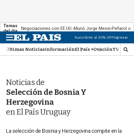
Temas
Negociaciones con EE.UU.
Murió Jorge Messi
Peñarol vs
del día:
M
Suscribite al 50% OFF
Ingresar
e
n
Últimas Noticias
Información
El País +
Ovación
TV Show
M
u
o
s
t
r
Noticias de
a
r
Selección de Bosnia Y
b
�
Herzegovina
s
en El País Uruguay
q
u
e
d
La selección de Bosnia y Herzegovina compite en la