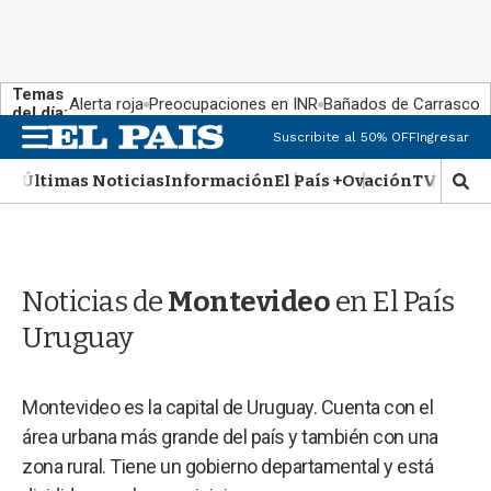
Temas
Alerta roja
Preocupaciones en INR
Bañados de Carrasco
del día:
M
Suscribite al 50% OFF
Ingresar
e
n
Últimas Noticias
Información
El País +
Ovación
TV Show
M
u
o
s
t
r
Noticias de
Montevideo
en El País
a
r
Uruguay
b
�
s
Montevideo es la capital de Uruguay. Cuenta con el
q
u
área urbana más grande del país y también con una
e
zona rural. Tiene un gobierno departamental y está
d