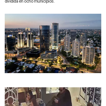
dividida en ocho municipios.
a