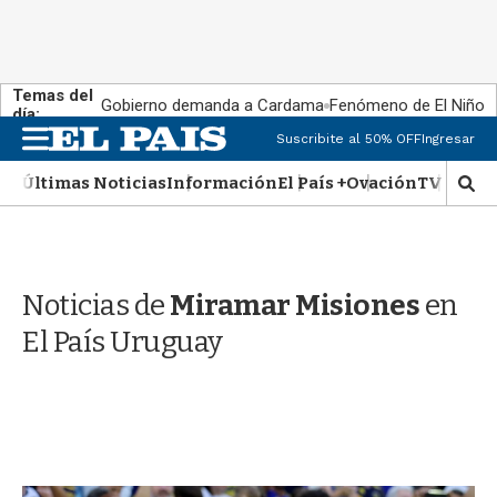
Temas del
Gobierno demanda a Cardama
Fenómeno de El Niño
día:
M
Suscribite al 50% OFF
Ingresar
e
n
Últimas Noticias
Información
El País +
Ovación
TV Show
M
u
o
s
t
r
Noticias de
Miramar Misiones
en
a
r
El País Uruguay
b
�
s
q
u
e
d