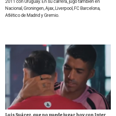
2011 con Uruguay. En su carrera, jugó también en
a
Nacional, Groningen, Ajax, Liverpool, FC Barcelona,
Atlético de Madrid y Gremio.
Luis Suárez, que no puede jugar hoy con Inter