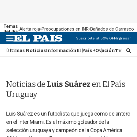
Temas
Alerta roja
Preocupaciones en INR
Bañados de Carrasco
del día:
M
Suscribite al 50% OFF
Ingresar
e
n
Últimas Noticias
Información
El País +
Ovación
TV Show
M
u
o
s
t
r
Noticias de
Luis Suárez
en El País
a
r
Uruguay
b
�
s
Luis Suárez es un futbolista que juega como delantero
q
u
en el Inter Miami. Es el máximo goleador de la
e
selección uruguaya y campeón de la Copa América
d