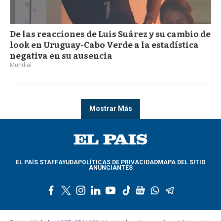
De las reacciones de Luis Suárez y su cambio de
look en Uruguay-Cabo Verde a la estadística
negativa en su ausencia
Mundial
Mostrar Más
EL PAÍS STAFF
AYUDA
POLÍTICAS DE PRIVACIDAD
MAPA DEL SITIO
ANUNCIANTES
f
t
i
l
y
t
g
w
t
a
w
n
i
o
i
o
h
e
c
i
s
n
u
k
o
a
l
e
t
t
k
t
t
g
t
e