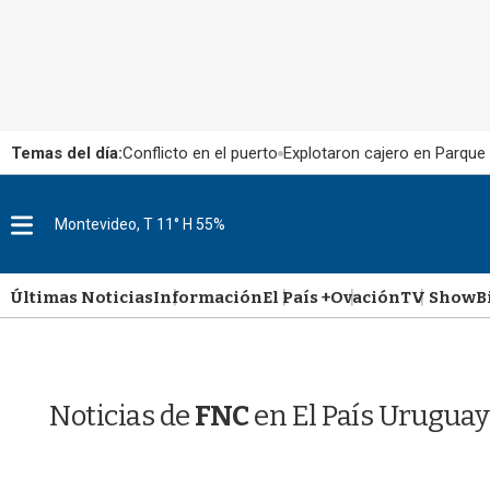
Temas del día:
Conflicto en el puerto
Explotaron cajero en Parque
M
Montevideo, T 11° H 55%
e
n
u
Últimas Noticias
Información
El País +
Ovación
TV Show
B
Noticias de
FNC
en El País Uruguay