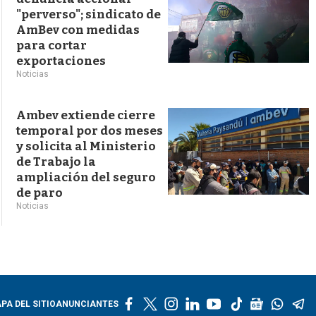
"perverso"; sindicato de
AmBev con medidas
para cortar
exportaciones
Noticias
Ambev extiende cierre
temporal por dos meses
y solicita al Ministerio
de Trabajo la
ampliación del seguro
de paro
Noticias
f
t
i
l
y
t
g
w
t
PA DEL SITIO
ANUNCIANTES