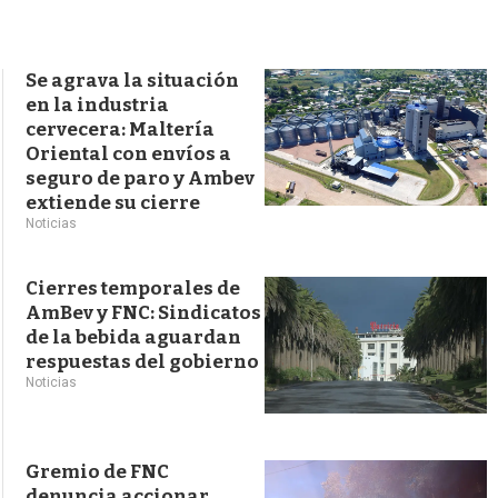
s
q
u
e
Se agrava la situación
d
en la industria
a
cervecera: Maltería
Oriental con envíos a
seguro de paro y Ambev
extiende su cierre
Noticias
Cierres temporales de
AmBev y FNC: Sindicatos
de la bebida aguardan
respuestas del gobierno
Noticias
Gremio de FNC
denuncia accionar