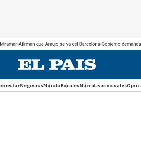
 Miramar
Afirman que Araujo se va del Barcelona
Gobierno demanda
ienestar
Negocios
Mundo
Rurales
Narrativas visuales
Opin