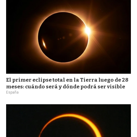
a
El primer eclipse total en la Tierra luego de 28
meses: cuándo será y dónde podrá ser visible
España