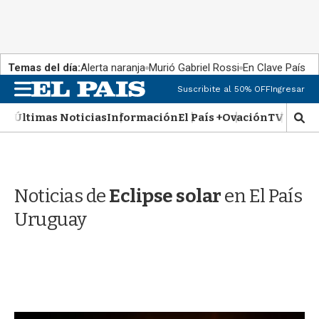
Temas del día:
Alerta naranja
Murió Gabriel Rossi
En Clave País
M
Suscribite al 50% OFF
Ingresar
e
n
Últimas Noticias
Información
El País +
Ovación
TV Show
M
u
o
s
t
r
Noticias de
Eclipse solar
en El País
a
r
Uruguay
b
�
s
q
u
e
d