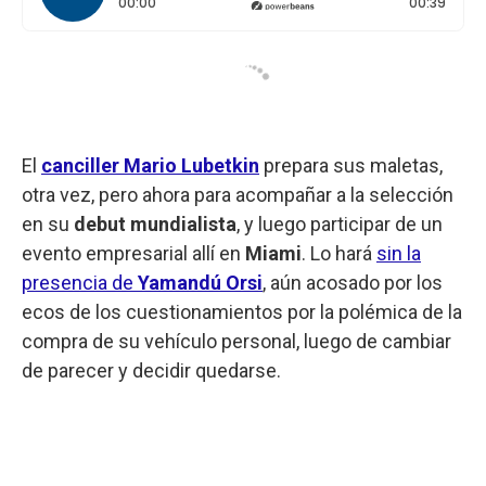
Tiempo transcurrido: 0 segundos
Durac
00:00
00:39
El
canciller Mario Lubetkin
prepara sus maletas,
otra vez, pero ahora para acompañar a la selección
en su
debut
mundialista
, y luego participar de un
evento empresarial allí en
Miami
. Lo hará
sin la
presencia de
Yamandú
Orsi
, aún acosado por los
ecos de los cuestionamientos por la polémica de la
compra de su vehículo personal, luego de cambiar
de parecer y decidir quedarse.