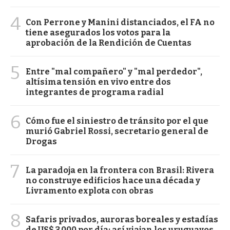
4
Con Perrone y Manini distanciados, el FA no
tiene asegurados los votos para la
aprobación de la Rendición de Cuentas
5
Entre "mal compañero" y "mal perdedor",
altísima tensión en vivo entre dos
integrantes de programa radial
6
Cómo fue el siniestro de tránsito por el que
murió Gabriel Rossi, secretario general de
Drogas
7
La paradoja en la frontera con Brasil: Rivera
no construye edificios hace una década y
Livramento explota con obras
8
Safaris privados, auroras boreales y estadías
de US$ 3.000 por día: así viajan los uruguayos