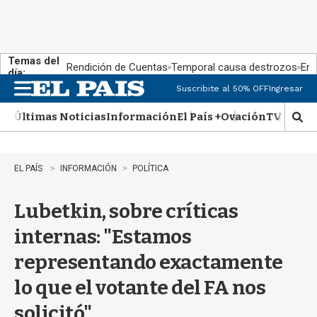
Temas del
Rendición de Cuentas
Temporal causa destrozos
En 
día:
Suscribite al 50% OFF
Ingresar
M
e
Últimas Noticias
Información
El País +
Ovación
TV Show
n
M
u
o
s
t
EL PAÍS
INFORMACIÓN
POLÍTICA
r
a
Lubetkin, sobre críticas
r
b
internas: "Estamos
�
s
representando exactamente
q
u
lo que el votante del FA nos
e
d
solicitó"