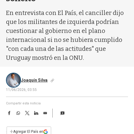
a
En entrevista con El País, el canciller dijo
que los militantes de izquierda podrían
cuestionar al gobierno en el plano
internacional si no se hubiera cumplido
"con cada una de las actitudes" que
Uruguay mostró en la ONU.
Joaquín Silva
11/06/2026, 03:55
Compartir esta noticia
F
W
T
L
E
a
h
w
i
m
c
a
i
n
a
e
t
t
k
i
+
Agregar El País en