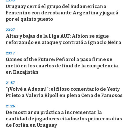
23:43
3
s
Uruguay cerró el grupo del Sudamericano
e
Femenino con derrota ante Argentina y jugará
c
por el quinto puesto
o
n
d
23:27
s
Altas y bajas de la Liga AUF: Albion se sigue
reforzando en ataque y contrató a Ignacio Neira
23:17
Games of the Future: Peñarol a paso firme se
metió en los cuartos de final de la competencia
en Kazajistán
21:57
"¡Volvé a Adeom!": el filoso comentario de Yesty
Prieto a Valeria Ripoll en plena Cena de Famosos
21:26
De mostrar su práctica a incrementar la
cantidad de jugadores citados: los primeros días
de Forlán en Uruguay