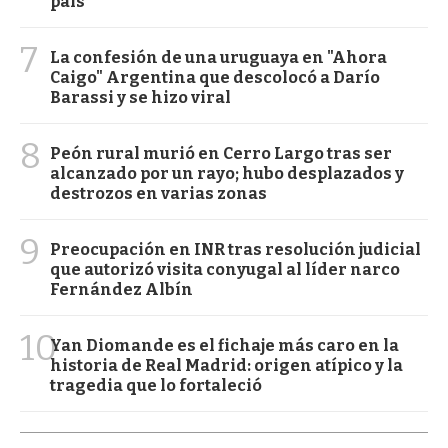
país
7
La confesión de una uruguaya en "Ahora
Caigo" Argentina que descolocó a Darío
Barassi y se hizo viral
8
Peón rural murió en Cerro Largo tras ser
alcanzado por un rayo; hubo desplazados y
destrozos en varias zonas
9
Preocupación en INR tras resolución judicial
que autorizó visita conyugal al líder narco
Fernández Albín
10
Yan Diomande es el fichaje más caro en la
historia de Real Madrid: origen atípico y la
tragedia que lo fortaleció