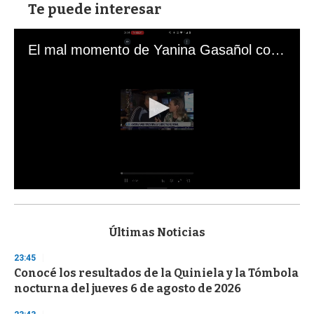
Te puede interesar
El mal momento de Yanina Gasañol con un hincha argentino en "Subrayado"
0
s
e
c
Últimas Noticias
o
n
23:45
d
Conocé los resultados de la Quiniela y la Tómbola
s
o
nocturna del jueves 6 de agosto de 2026
f
3