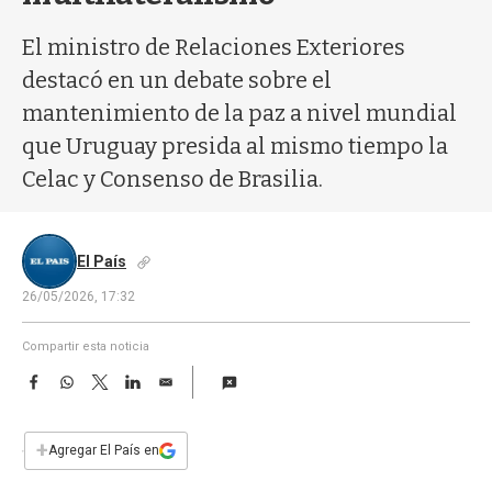
a
El ministro de Relaciones Exteriores
destacó en un debate sobre el
mantenimiento de la paz a nivel mundial
que Uruguay presida al mismo tiempo la
Celac y Consenso de Brasilia.
El País
26/05/2026, 17:32
Compartir esta noticia
F
W
T
L
E
a
h
w
i
m
c
a
i
n
a
e
t
t
k
i
+
Agregar El País en
b
s
t
e
l
o
A
e
d